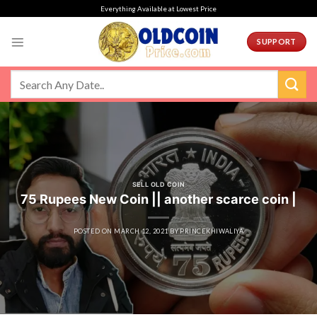
Skip
Everything Available at Lowest Price
to
content
SUPPORT
SELL OLD COIN
75 Rupees New Coin || another scarce coin |
POSTED ON
MARCH 12, 2021
BY
PRINCEKHIWALIYA