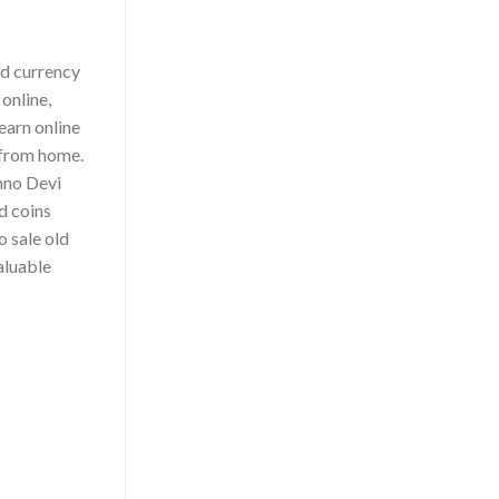
ld currency
 online,
earn online
y from home.
shno Devi
ld coins
o sale old
aluable