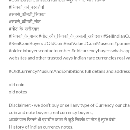
#सिक्कों_की_प्रदर्शनी
#सबसे_कीमती_सिक्का
#सबसे_कीमती_नोट
#नोट_के_खरीददार
#सिक्कों_के_बायर #नोट_और_सिक्कों_के_असली_खरीददार #SellIndianC
#RealCoinBuyers #OldCoinRealValue #CoinMuseum #purane
#oldcoinbuyerscontactnumber #oldcurrencybuyerswhatsappn
websites and other trusted ways Indian rare currencies real va
#OldCurrencyMusiumAndExhibitions full details and address 
old coin
old notes
Disclaimer:- we don’t buy or sell any type of Currency. our chan
coin and note buyers, real currency buyers,
आपके पास जितने भी प्राचीन काल से जुड़े सिक्के या नोट है तुरंत बेचो,
History of indian currency notes,