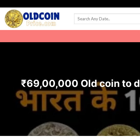
Skip
to
content
₹69,00,000 Old coin to direct b