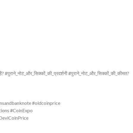
है? #पुराने_नोट_और_सिक्कों_की_प्रदर्शनी #पुराने_नोट_और_सिक्कों_की_कीमत?
insandbanknote #oldcoinprice
ions #CoinExpo
eviCoinPrice