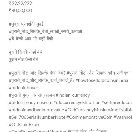
₹99,99,999
₹80,00,000
#मुद्रा_प्रदर्शनी_मुंबई
#पुराने_नोट_सिक्के_बेंचो_लाखों_रुपये_कमाओ
#ये_देखो_आप_भी_यहाँ_बेंचो
पुराने सिक्के कहाँ बेचे
पुराने नोट कैसे बेचे
#पुराने_नोट_और_सिक्के_कैसे_बेचें? #पुराने_नोट_और_सिक्के_कौन_खरीदता_
#पुराने_नोट_और_सिक्के_कहां_बिकते_है? #howtoselloldcoinsinindia
#oldcoinbuyer
#पुरानी_मुद्रा_के_संग्रहालय #indian_currency
#oldcurrencymuseum #oldcurrencyexhibition #sellrareoldco
#oldcoinandbanknotevalue #OldCurrencyMusiumAndExhibit
#Sell786SerialNumberNote #CommemorativeCoin #VashnoD
#OldCoinExpo
#CoinBuyerContactNumber #पुराने_नोट_और_सिक्के