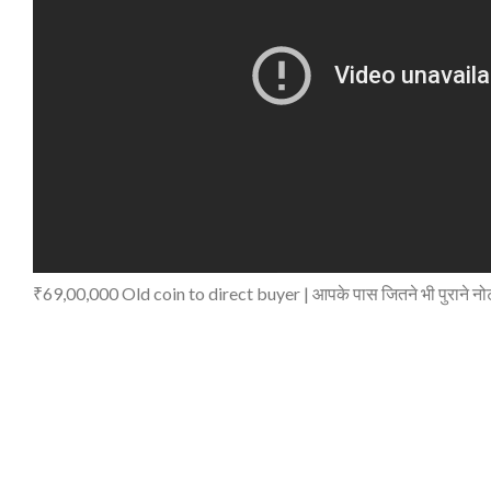
₹69,00,000 Old coin to direct buyer | आपके पास जितने भी पुराने नोट और स