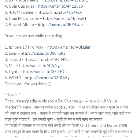
4. Coin Capsules –
https://amzn.to/4h12yc3
5. 40x Magnifier –
https://amzn.to/40v4FzH
6. Coin Microscope –
https://amzn.to/4j5EoPI
7. Pocket Album –
https://amzn.to/3BY4wLx
Products we use while recording –
1. Iphone 17 Pro Max –
https://amzn.to/43kLjhm
2. Lens –
https://amzn.to/3SdnoKs
3. Tripod -https://amzn.to/496rH1e
4. Mic –
https://amzn.to/42cNgLc
5. Lights –
https://amzn.to/3SsHQsi
6. WD40 –
https://amzn.to/3Z0Fy3y
Thank you for watching 🙂
” चेतावनी “
Thecurrencypedia के videos मे Raj Gyanee द्वारा बताए जाने वाली Value ,
Market के रुझान , उपलब्ध अनेक books , अंतर – जाल एवं औसत बाजार मूल्य के सापेक्ष
को ध्यान मे रखकर जन – मानस मे जाग्रति लाने का प्रयास है | हमारे द्वारा बताए जाने वाले दाम
मात्र मूल्य गाइड है | इसे हमारी मूल्य – सूची के रूप मे नहीं माना जा सकता |
हम किसी भी प्रकार से यह दावा नहीं करते की हम किसी Old Coin / Old Notes अथवा
अन्य वस्तुओ के दाम बताने के लिए अधिकृत है | आप कोई भी राय बनाने के पूर्व वर्तमान बाजार भाव