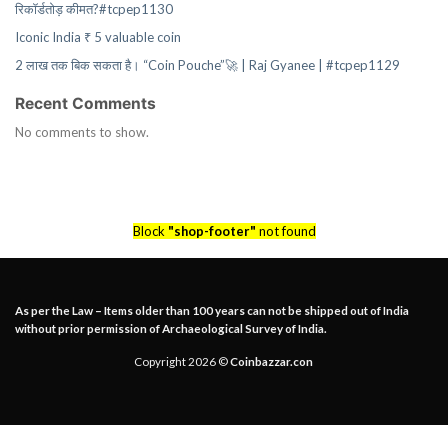
रिकॉर्डतोड़ कीमत?#tcpep1130
Iconic India ₹ 5 valuable coin
2 लाख तक बिक सकता है। “Coin Pouche”🚀 | Raj Gyanee | #tcpep1129
Recent Comments
No comments to show.
Block
"shop-footer"
not found
As per the Law – Items older than 100 years can not be shipped out of India
without prior permission of Archaeological Survey of India.
Copyright 2026 ©
Coinbazzar.con