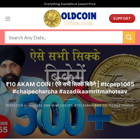
Skip
Everything Available at Lowest Price
to
content
SUPPORT
UNCATEGORIZED
₹10 AKAM COIN ! ऐसे सभी सिक्के बिकेंगे | #tcpep1065
#chaipecharcha #azadikaamritmahotsav
POSTED ON
JANUARY 31, 2026
BY
@CLICK197 - B TELEGRAM BAM 253 933 RUB TINKOFF