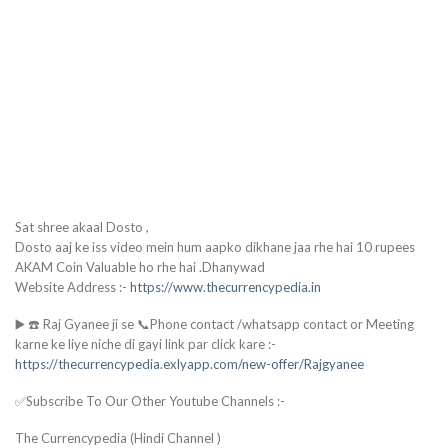
Sat shree akaal Dosto ,
Dosto aaj ke iss video mein hum aapko dikhane jaa rhe hai 10 rupees
AKAM Coin Valuable ho rhe hai .Dhanywad
Website Address :-
https://www.thecurrencypedia.in
▶️ ☎️ Raj Gyanee ji se 📞Phone contact /whatsapp contact or Meeting
karne ke liye niche di gayi link par click kare :-
https://thecurrencypedia.exlyapp.com/new-offer/Rajgyanee
✅Subscribe To Our Other Youtube Channels :-
The Currencypedia (Hindi Channel )