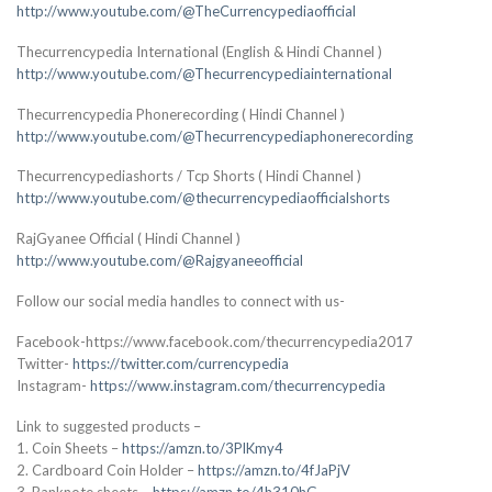
http://www.youtube.com/@TheCurrencypediaofficial
Thecurrencypedia International (English & Hindi Channel )
http://www.youtube.com/@Thecurrencypediainternational
Thecurrencypedia Phonerecording ( Hindi Channel )
http://www.youtube.com/@Thecurrencypediaphonerecording
Thecurrencypediashorts / Tcp Shorts ( Hindi Channel )
http://www.youtube.com/@thecurrencypediaofficialshorts
RajGyanee Official ( Hindi Channel )
http://www.youtube.com/@Rajgyaneeofficial
Follow our social media handles to connect with us-
Facebook-https://www.facebook.com/thecurrencypedia2017
Twitter-
https://twitter.com/currencypedia
Instagram-
https://www.instagram.com/thecurrencypedia
Link to suggested products –
1. Coin Sheets –
https://amzn.to/3PlKmy4
2. Cardboard Coin Holder –
https://amzn.to/4fJaPjV
3. Banknote sheets –
https://amzn.to/4h310hG