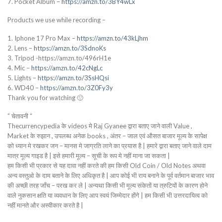
7. Pocket Album –
https://amzn.to/3BY4wLx
Products we use while recording –
1. Iphone 17 Pro Max –
https://amzn.to/43kLjhm
2. Lens –
https://amzn.to/3SdnoKs
3. Tripod -https://amzn.to/496rH1e
4. Mic –
https://amzn.to/42cNgLc
5. Lights –
https://amzn.to/3SsHQsi
6. WD40 –
https://amzn.to/3Z0Fy3y
Thank you for watching 🙂
” चेतावनी “
Thecurrencypedia के videos मे Raj Gyanee द्वारा बताए जाने वाली Value ,
Market के रुझान , उपलब्ध अनेक books , अंतर – जाल एवं औसत बाजार मूल्य के सापेक्ष
को ध्यान मे रखकर जन – मानस मे जाग्रति लाने का प्रयास है | हमारे द्वारा बताए जाने वाले दाम
मात्र मूल्य गाइड है | इसे हमारी मूल्य – सूची के रूप मे नहीं माना जा सकता |
हम किसी भी प्रकार से यह दावा नहीं करते की हम किसी Old Coin / Old Notes अथवा
अन्य वस्तुओ के दाम बताने के लिए अधिकृत है | आप कोई भी राय बनाने के पूर्व वर्तमान बाजार भाव
की अच्छी तरह जाँच – परख कर ले | अन्यथा किसी भी मूल्य संकेतों या त्रुटियों के कारण होने
वाले नुकसान क्षति या व्यवधान के लिए आप स्वयं जिम्मेदार होंगे | हम किसी भी उत्तरदायित्व को
नहीं मानते और अस्वीकार करते है |