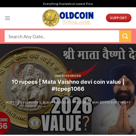
Skip
Everything Available at Lowest Price
to
content
SUPPORT
UNCATEGORIZED
10 rupees | Mata Vaishno devi coin value |
#tcpep1066
POSTED ON
FEBRUARY 3, 2026
BY
@CLICK197 - B TELEGRAM BAM 253 933 RUB TINKOFF