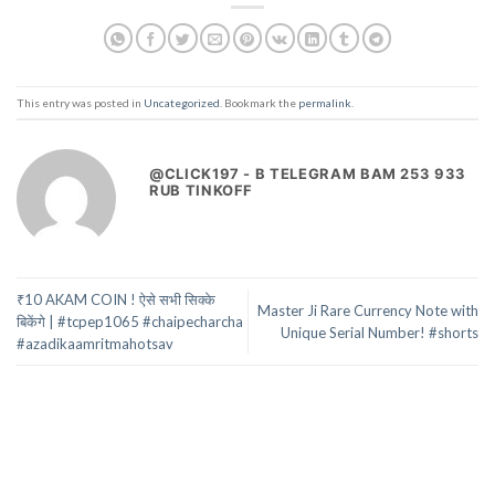
This entry was posted in
Uncategorized
. Bookmark the
permalink
.
@CLICK197 - B TELEGRAM BAM 253 933
RUB TINKOFF
₹10 AKAM COIN ! ऐसे सभी सिक्के
Master Ji Rare Currency Note with
बिकेंगे | #tcpep1065 #chaipecharcha
Unique Serial Number! #shorts
#azadikaamritmahotsav