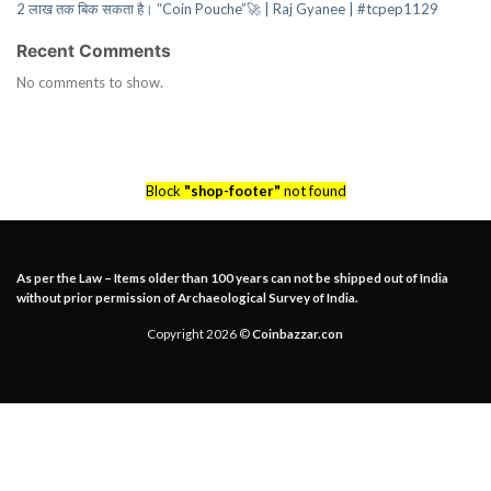
2 लाख तक बिक सकता है। “Coin Pouche”🚀 | Raj Gyanee | #tcpep1129
Recent Comments
No comments to show.
Block
"shop-footer"
not found
As per the Law – Items older than 100 years can not be shipped out of India
without prior permission of Archaeological Survey of India.
Copyright 2026 ©
Coinbazzar.con