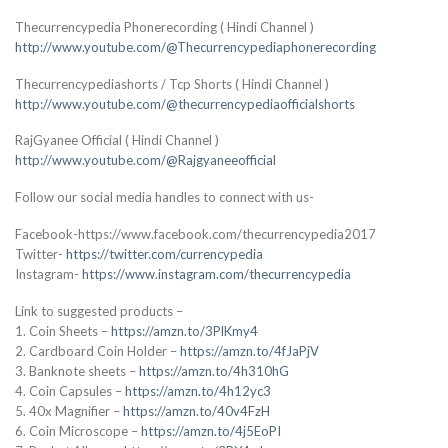
Thecurrencypedia Phonerecording ( Hindi Channel )
http://www.youtube.com/@Thecurrencypediaphonerecording
Thecurrencypediashorts / Tcp Shorts ( Hindi Channel )
http://www.youtube.com/@thecurrencypediaofficialshorts
RajGyanee Official ( Hindi Channel )
http://www.youtube.com/@Rajgyaneeofficial
Follow our social media handles to connect with us-
Facebook-https://www.facebook.com/thecurrencypedia2017
Twitter-
https://twitter.com/currencypedia
Instagram-
https://www.instagram.com/thecurrencypedia
Link to suggested products –
1. Coin Sheets –
https://amzn.to/3PlKmy4
2. Cardboard Coin Holder –
https://amzn.to/4fJaPjV
3. Banknote sheets –
https://amzn.to/4h310hG
4. Coin Capsules –
https://amzn.to/4h12yc3
5. 40x Magnifier –
https://amzn.to/40v4FzH
6. Coin Microscope –
https://amzn.to/4j5EoPI