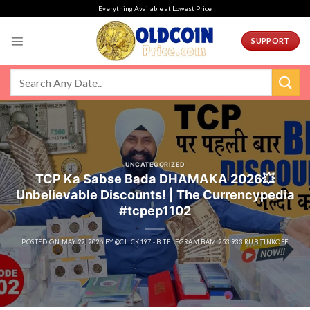
Skip
Everything Available at Lowest Price
to
content
SUPPORT
UNCATEGORIZED
TCP Ka Sabse Bada DHAMAKA 2026💥
Unbelievable Discounts! | The Currencypedia
#tcpep1102
POSTED ON
MAY 22, 2026
BY
@CLICK197 - B TELEGRAM BAM 253 933 RUB TINKOFF