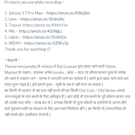
Products we use while recording –
1. Iphone 17 Pro Max –
https://amzn.to/43kLjhm
2. Lens –
https://amzn.to/3SdnoKs
3. Tripod -https://amzn.to/496rH1e
4. Mic –
https://amzn.to/42cNgLc
5. Lights –
https://amzn.to/3SsHQsi
6. WD40 –
https://amzn.to/3Z0Fy3y
Thank you for watching 🙂
” चेतावनी “
Thecurrencypedia के videos मे Raj Gyanee द्वारा बताए जाने वाली Value ,
Market के रुझान , उपलब्ध अनेक books , अंतर – जाल एवं औसत बाजार मूल्य के सापेक्ष
को ध्यान मे रखकर जन – मानस मे जाग्रति लाने का प्रयास है | हमारे द्वारा बताए जाने वाले दाम
मात्र मूल्य गाइड है | इसे हमारी मूल्य – सूची के रूप मे नहीं माना जा सकता |
हम किसी भी प्रकार से यह दावा नहीं करते की हम किसी Old Coin / Old Notes अथवा
अन्य वस्तुओ के दाम बताने के लिए अधिकृत है | आप कोई भी राय बनाने के पूर्व वर्तमान बाजार भाव
की अच्छी तरह जाँच – परख कर ले | अन्यथा किसी भी मूल्य संकेतों या त्रुटियों के कारण होने
वाले नुकसान क्षति या व्यवधान के लिए आप स्वयं जिम्मेदार होंगे | हम किसी भी उत्तरदायित्व को
नहीं मानते और अस्वीकार करते है |