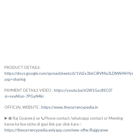
PRODUCT DETAILS:
https://docs.google.com/spreadsheets/d/1VcEx3bkCiRVMa3LDNWI4H
usp=sharing
PAYMENT DETAILS VIDEO :
https://youtu.be/zGW1Gxc8SC0?
si=svvAKxn-7PGyN4ki
OFFICIAL WEBSITE :
https://www.thecurrencypedia.in
▶️ ☎️ Raj Gyanee ji se 📞Phone contact /whatsapp contact or Meeting
karne ke liye niche di gayi link par click kare :-
https://thecurrencypedia.exlyapp.com/new-offer/Rajgyanee