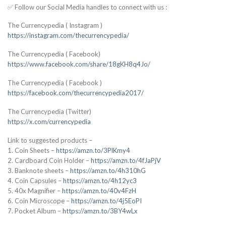
✅ Follow our Social Media handles to connect with us :
The Currencypedia ( Instagram )
https://instagram.com/thecurrencypedia/
The Currencypedia ( Facebook)
https://www.facebook.com/share/18gKH8q4Jo/
The Currencypedia ( Facebook )
https://facebook.com/thecurrencypedia2017/
The Currencypedia (Twitter)
https://x.com/currencypedia
Link to suggested products –
1. Coin Sheets –
https://amzn.to/3PlKmy4
2. Cardboard Coin Holder –
https://amzn.to/4fJaPjV
3. Banknote sheets –
https://amzn.to/4h310hG
4. Coin Capsules –
https://amzn.to/4h12yc3
5. 40x Magnifier –
https://amzn.to/40v4FzH
6. Coin Microscope –
https://amzn.to/4j5EoPI
7. Pocket Album –
https://amzn.to/3BY4wLx