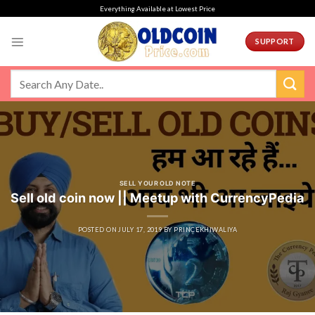
Skip
Everything Available at Lowest Price
to
content
SUPPORT
SELL YOUR OLD NOTE
Sell old coin now || Meetup with CurrencyPedia
POSTED ON
JULY 17, 2019
BY
PRINCEKHIWALIYA