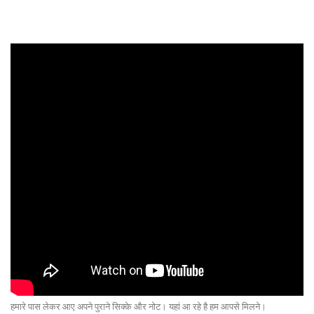
हमारे पास लेकर आए अपने पुराने सिक्के और नोट। यहां आ रहे है हम आपसे मिलने।