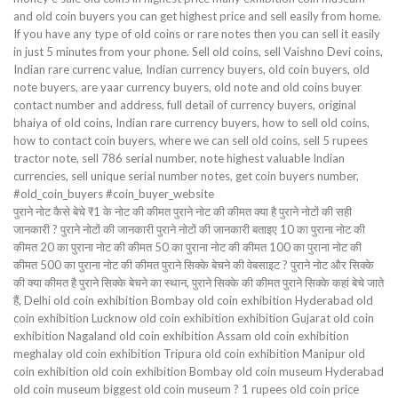
and old coin buyers you can get highest price and sell easily from home.
If you have any type of old coins or rare notes then you can sell it easily
in just 5 minutes from your phone. Sell old coins, sell Vaishno Devi coins,
Indian rare currenc value, Indian currency buyers, old coin buyers, old
note buyers, are yaar currency buyers, old note and old coins buyer
contact number and address, full detail of currency buyers, original
bhaiya of old coins, Indian rare currency buyers, how to sell old coins,
how to contact coin buyers, where we can sell old coins, sell 5 rupees
tractor note, sell 786 serial number, note highest valuable Indian
currencies, sell unique serial number notes, get coin buyers number,
#old_coin_buyers #coin_buyer_website
पुराने नोट कैसे बेचे ₹1 के नोट की कीमत पुराने नोट की कीमत क्या है पुराने नोटों की सही
जानकारी ? पुराने नोटों की जानकारी पुराने नोटों की जानकारी बताइए 10 का पुराना नोट की
कीमत 20 का पुराना नोट की कीमत 50 का पुराना नोट की कीमत 100 का पुराना नोट की
कीमत 500 का पुराना नोट की कीमत पुराने सिक्के बेचने की वेबसाइट ? पुराने नोट और सिक्के
की क्या कीमत है पुराने सिक्के बेचने का स्थान, पुराने सिक्के की कीमत पुराने सिक्के कहां बेचे जाते
हैं, Delhi old coin exhibition Bombay old coin exhibition Hyderabad old
coin exhibition Lucknow old coin exhibition exhibition Gujarat old coin
exhibition Nagaland old coin exhibition Assam old coin exhibition
meghalay old coin exhibition Tripura old coin exhibition Manipur old
coin exhibition old coin exhibition Bombay old coin museum Hyderabad
old coin museum biggest old coin museum ? 1 rupees old coin price