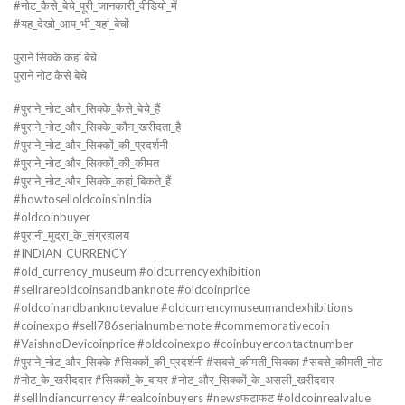
#नोट_कैसे_बेचे_पूरी_जानकारी_वीडियो_में
#यह_देखो_आप_भी_यहां_बेचों
पुराने सिक्के कहां बेचे
पुराने नोट कैसे बेचे
#पुराने_नोट_और_सिक्के_कैसे_बेचे_हैं
#पुराने_नोट_और_सिक्के_कौन_खरीदता_है
#पुराने_नोट_और_सिक्कों_की_प्रदर्शनी
#पुराने_नोट_और_सिक्कों_की_कीमत
#पुराने_नोट_और_सिक्के_कहां_बिकते_हैं
#howtoselloldcoinsinIndia
#oldcoinbuyer
#पुरानी_मुद्रा_के_संग्रहालय
#INDIAN_CURRENCY
#old_currency_museum #oldcurrencyexhibition
#sellrareoldcoinsandbanknote #oldcoinprice
#oldcoinandbanknotevalue #oldcurrencymuseumandexhibitions
#coinexpo #sell786serialnumbernote #commemorativecoin
#VaishnoDevicoinprice #oldcoinexpo #coinbuyercontactnumber
#पुराने_नोट_और_सिक्के #सिक्कों_की_प्रदर्शनी #सबसे_कीमती_सिक्का #सबसे_कीमती_नोट
#नोट_के_खरीददार #सिक्कों_के_बायर #नोट_और_सिक्कों_के_असली_खरीददार
#sellIndiancurrency #realcoinbuyers #newsफटाफट #oldcoinrealvalue