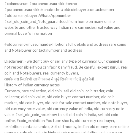
#coinmuseum #puranenoteaursikkebecho
#puranenoteaursikkekahabeche #oldcoinbuyerscontactnumber
#oldcurrencybuyersWhatsAppnumber
#sell_old_coin_and_Note_guaranteed from home on many online
website and other trusted way Indian rare currencies real value and
original buyer’s information
#oldcurrencymuseumandexhibitions full details and address rare coins
and Note buyer contact number and address
Disclaimer :- we don’t buy or sell any type of currency. Our channel is
not responsible if you can facing any fraud. Be careful, expert guruji, real
coin and Note buyers, real currency buyers,
आपके पास जितने भी प्राचीन काल से जुड़े सिक्के या नोट हैं तुरंत बेचों
History of Indian currency notes,
Currency, rare collection, old coin, sell old coin, coin trader, coin
collector, old coin value, old coin buyer contact number, old coin
market, old coin buyer, old coin for sale contact number, old note buyer,
old currency note value, old currency value of India, old currency note
value, #sell_old_coin_note how to sell old coin in India, sell old coin
online, #coin_exhibition YouTube shorts, old currency real buyer,
exhibition contact number, Sell old money, Indian old money, earn online
money e sale old coins in highest price many exhibition coin museum