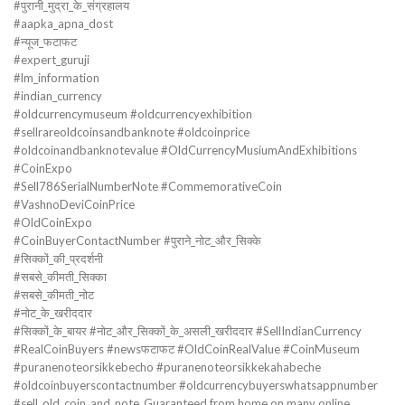
#पुरानी_मुद्रा_के_संग्रहालय
#aapka_apna_dost
#न्यूज_फटाफट
#expert_guruji
#lm_information
#indian_currency
#oldcurrencymuseum #oldcurrencyexhibition
#sellrareoldcoinsandbanknote #oldcoinprice
#oldcoinandbanknotevalue #OldCurrencyMusiumAndExhibitions
#CoinExpo
#Sell786SerialNumberNote #CommemorativeCoin
#VashnoDeviCoinPrice
#OldCoinExpo
#CoinBuyerContactNumber #पुराने_नोट_और_सिक्के
#सिक्कों_की_प्रदर्शनी
#सबसे_कीमती_सिक्का
#सबसे_कीमती_नोट
#नोट_के_खरीददार
#सिक्कों_के_बायर #नोट_और_सिक्कों_के_असली_खरीददार #SellIndianCurrency
#RealCoinBuyers #newsफटाफट #OldCoinRealValue #CoinMuseum
#puranenoteorsikkebecho #puranenoteorsikkekahabeche
#oldcoinbuyerscontactnumber #oldcurrencybuyerswhatsappnumber
#sell_old_coin_and_note_Guaranteed from home on many online