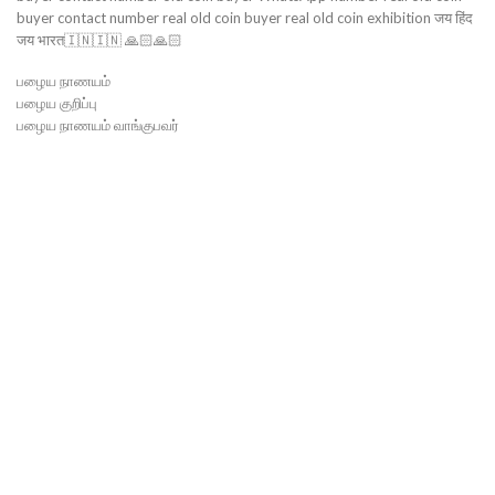
buyer contact number real old coin buyer real old coin exhibition जय हिंद
जय भारत🇮🇳🇮🇳 🙏🏻🙏🏻
பழைய நாணயம்
பழைய குறிப்பு
பழைய நாணயம் வாங்குபவர்