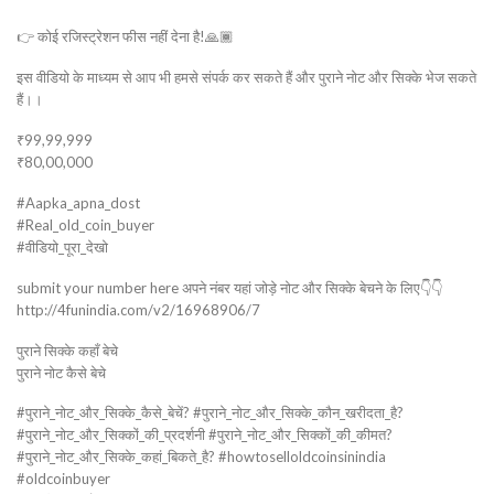
👉 कोई रजिस्ट्रेशन फीस नहीं देना है!🙏🏾
इस वीडियो के माध्यम से आप भी हमसे संपर्क कर सकते हैं और पुराने नोट और सिक्के भेज सकते
हैं।।
₹99,99,999
₹80,00,000
#Aapka_apna_dost
#Real_old_coin_buyer
#वीडियो_पूरा_देखो
submit your number here अपने नंबर यहां जोड़े नोट और सिक्के बेचने के लिए👇👇
http://4funindia.com/v2/16968906/7
पुराने सिक्के कहाँ बेचे
पुराने नोट कैसे बेचे
#पुराने_नोट_और_सिक्के_कैसे_बेचें? #पुराने_नोट_और_सिक्के_कौन_खरीदता_है?
#पुराने_नोट_और_सिक्कों_की_प्रदर्शनी #पुराने_नोट_और_सिक्कों_की_कीमत?
#पुराने_नोट_और_सिक्के_कहां_बिकते_है? #howtoselloldcoinsinindia
#oldcoinbuyer