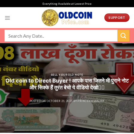
Skip
Everything Available at Lowest Price
to
content
SUPPORT
SELL YOUR OLD NOTE
Old coin to Direct Buyer ! आपके पास जितने भी पुराने नोट
और सिक्के हैं तुरंत बेचो ये वीडियो देखो👈🏻
POSTED ON
OCTOBER 21, 2021
BY
PRINCEKHIWALIYA