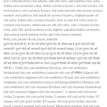
just 5 minutes from your phone. sale old coins, sell Vaishno Devi coins,
Indian rare currencies value, Indian currency buyers, old coin buyers, old
note buyers, rare currency buyers, old note and old coins buyer contact
number and address, full detail of currency buyers, original buyers of
old coins, Indian rare currency buyers, how to sale old coins, how to
contact coin buyers, where we can sell old coins, sale 5 rupees tractor
note, sale 786 serial numbers note, highest valuable Indian currencies,
sale unique serial number notes, get coin buyers number,
#old_coin_buyers #coin_buyer_website
पुराने नोट कैसे बेचे ₹1 के नोट की कीमत पुराने नोट की कीमत क्या है पुराने नोटों की सही
जानकारी? पुराने नोटों की जानकारी पुराने नोटों की जानकारी बताइए 10 का पुराना नोट की
कीमत 20 का पुराना नोट की कीमत 50 का पुराना नोट की कीमत 100 का पुराना नोट की
कीमत 500 का पुराना नोट की कीमत पुराने सिक्के बेचने की वेबसाइट? पुराने नोट और सिक्के
की क्या कीमत है पुराने सिक्के बेचने का स्थान 👍पुराने सिक्के की कीमत पुराने सिक्के कहां बेचे
जाते है 👉 Delhi old coin exhibition Bombay old coin exhibition
Hyderabad old coin exhibition Lucknow old coin एग्जिबिशन Gujarat old
coin exhibition nagaland old coin exhibition Assam old coin exhibition
meghalay old coin exhibition tripura old going exhibition Manipur old
coin exhibition old coin museum Bombay old coin museum Hyderabad
old coin museum biggest old coin museum ? 1 rupees old coin price
today 2 rupees old coin price today 5 rupees old coin price today 10
rupees old coin price today 20 rupees old coin price today old coin
buyer contact number old coin buyer WhatsApp number real old coin