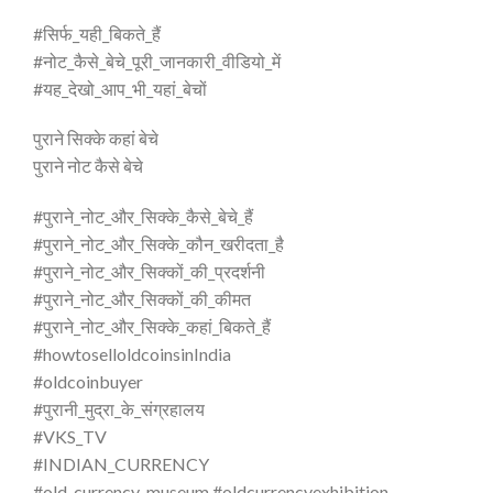
#सिर्फ_यही_बिकते_हैं
#नोट_कैसे_बेचे_पूरी_जानकारी_वीडियो_में
#यह_देखो_आप_भी_यहां_बेचों
पुराने सिक्के कहां बेचे
पुराने नोट कैसे बेचे
#पुराने_नोट_और_सिक्के_कैसे_बेचे_हैं
#पुराने_नोट_और_सिक्के_कौन_खरीदता_है
#पुराने_नोट_और_सिक्कों_की_प्रदर्शनी
#पुराने_नोट_और_सिक्कों_की_कीमत
#पुराने_नोट_और_सिक्के_कहां_बिकते_हैं
#howtoselloldcoinsinIndia
#oldcoinbuyer
#पुरानी_मुद्रा_के_संग्रहालय
#VKS_TV
#INDIAN_CURRENCY
#old_currency_museum #oldcurrencyexhibition