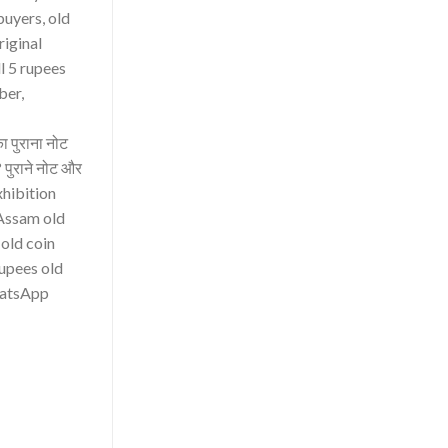
buyers, old
riginal
ll 5 rupees
ber,
का पुराना नोट
 पुराने नोट और
exhibition
 Assam old
 old coin
upees old
WhatsApp