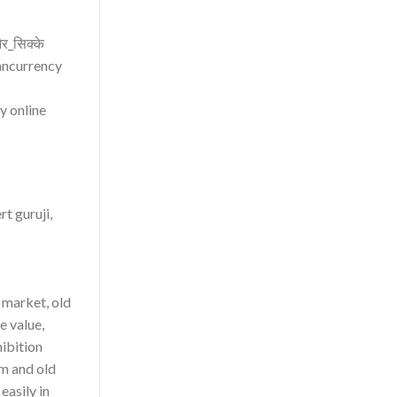
_सिक्के
iancurrency
 online
rt guruji,
n market, old
e value,
hibition
um and old
easily in