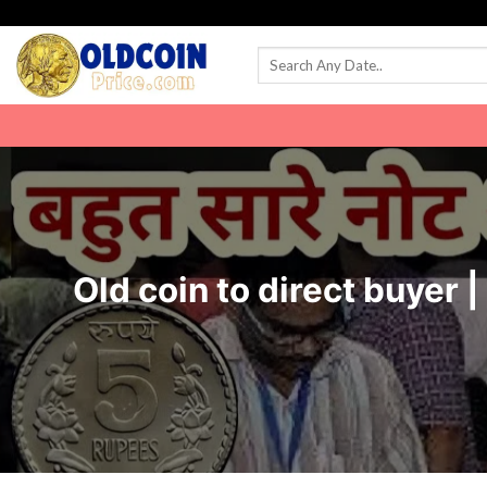
Skip
to
content
Old coin to direct buyer | आपके