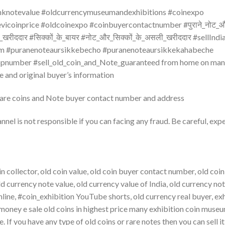
anknotevalue #oldcurrencymuseumandexhibitions #coinexpo
coinprice #oldcoinexpo #coinbuyercontactnumber #पुराने_नोट_और
के_खरीददार #सिक्कों_के_बायर #नोट_और_सिक्कों_के_असली_खरीददार #sellInd
um #puranenoteaursikkebecho #puranenoteaursikkekahabeche
number #sell_old_coin_and_Note_guaranteed from home on many
e and original buyer’s information
rare coins and Note buyer contact number and address
nnel is not responsible if you can facing any fraud. Be careful, expe
coin collector, old coin value, old coin buyer contact number, old coi
ld currency note value, old currency value of India, old currency not
 online, #coin_exhibition YouTube shorts, old currency real buyer, ex
 money e sale old coins in highest price many exhibition coin muse
 If you have any type of old coins or rare notes then you can sell it 