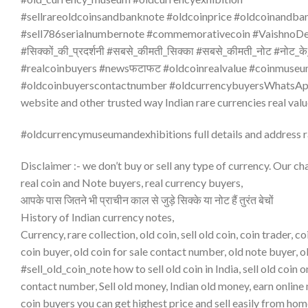
#sellrareoldcoinsandbanknote #oldcoinprice #oldcoinandb
#sell786serialnumbernote #commemorativecoin #VaishnoDevi
#सिक्कों_की_प्रदर्शनी #सबसे_कीमती_सिक्का #सबसे_कीमती_नोट #नोट_
#realcoinbuyers #newsफटाफट #oldcoinrealvalue #coinmuse
#oldcoinbuyerscontactnumber #oldcurrencybuyersWhatsApp
website and other trusted way Indian rare currencies real valu
#oldcurrencymuseumandexhibitions full details and address 
Disclaimer :- we don’t buy or sell any type of currency. Our cha
real coin and Note buyers, real currency buyers,
आपके पास जितने भी प्राचीन काल से जुड़े सिक्के या नोट हैं तुरंत बेचों
History of Indian currency notes,
Currency, rare collection, old coin, sell old coin, coin trader, 
coin buyer, old coin for sale contact number, old note buyer, o
#sell_old_coin_note how to sell old coin in India, sell old coin
contact number, Sell old money, Indian old money, earn online
coin buyers you can get highest price and sell easily from home.