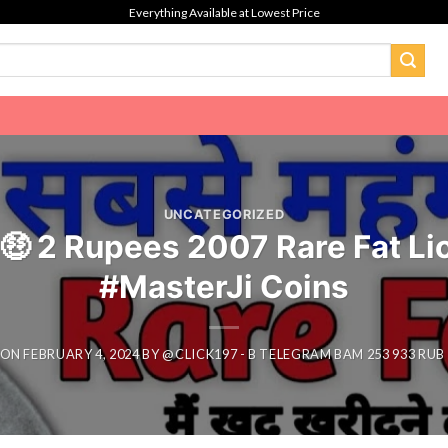
Everything Available at Lowest Price
UNCATEGORIZED
क्का 🤑 2 Rupees 2007 Rare Fat L
#MasterJi Coins
 ON
FEBRUARY 4, 2024
BY
@CLICK197 - B TELEGRAM BAM 253 933 RUB