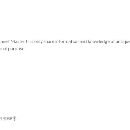
nnel ‘MasterJi’ is only share information and knowledge of antiqu
onal purpose.
र सकते हैं-