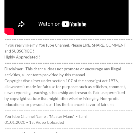
======================================================
If you really like my YouTube Channel, Please LIKE, SHARE, COMMENT
and SUBSCRIBE !
Highly Appreciated !
======================================================
Disclaimer : This channel does not promote or encourage any illegal
activities, all contents provided by this channel.
Copyright disclaimer under section 107 of the copyright act 1976,
allowance is made for fair use for purposes such as criticism, comment,
news reporting, teaching, scholarship and research. Fair use permitted
by copyright statute that might otherwise be infringing. Non-profit,
educational or personal use Tips the balance in favor of fair use.
======================================================
YouTube Channel Name : “Master Mano” – Tamil
01.01.2020 – 1st Video Uploaded
======================================================