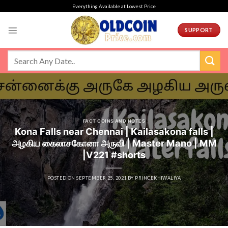
Skip
Everything Available at Lowest Price
to
content
SUPPORT
FACT COINS AND NOTES
Kona Falls near Chennai | Kailasakona falls |
அழகிய கைலாசகோனா அருவி | Master Mano | MM
|V221 #shorts
POSTED ON
SEPTEMBER 25, 2021
BY
PRINCEKHIWALIYA