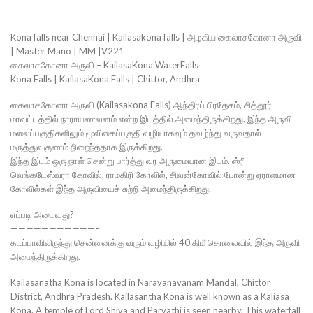
Kona falls near Chennai | Kailasakona falls | அழகிய கைலாசகோனா அருவி
| Master Mano | MM |V221
கைலாசகோனா அருவி – KailasaKona WaterFalls
Kona Falls | KailasaKona Falls | Chittor, Andhra
கைலாசகோனா அருவி (Kailasakona Falls) ஆந்திரப் பிரதேசம், சித்தூர்
மாவட்டத்தில் நாராயணவனம் என்ற இடத்தில் அமைந்திருக்கிறது. இந்த அருவி
மலைப்பகுதிகளிலும் மூலிகைப்பகுதி வழியாகவும் தவழ்ந்து வருவதால்
மருத்துவகுணம் நிறைந்ததாக இருக்கிறது.
இந்த இடம் ஒரு நாள் சென்று பார்த்து வர அருமையான இடம். ஸ்ரீ
வெங்கடேஸ்வரா கோவில், ராமகிரி கோவில், சிவன்கோவில் போன்று ஏராளமான
கோவில்கள் இந்த அருவியைச் சுற்றி அமைந்திருக்கிறது.
எப்படி அடைவது?
———————————–
கடப்பாவிலிருந்து சென்னைக்கு வரும் வழியில் 40 கிமீ தொலைவில் இந்த அருவி
அமைந்திருக்கிறது.
Kailasanatha Kona is located in Narayanavanam Mandal, Chittor
District, Andhra Pradesh. Kailasantha Kona is well known as a Kaliasa
Kona. A temple of Lord Shiva and Parvathi is seen nearby. This waterfall