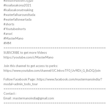
#கைலாசகோனாஅருவி
#koailasakona2021
#kailasakonatreaking
#waterfallsaroundtada
#waterfallsneartada
#shorts
#Youtubeshorts
#aruvi
#MasterMano
#MM
======================================================
SUBSCRIBE to get more Videos
https://youtube.com/c/MasterMano
Join this channel to get access to perks:
https://www.youtube.com/channel/UCJnkvoTF0_Uv9lDt_G_BcDQ/join
Follow Facebook Page : https://www.facebook.com/mastermanoindia/?
modal=admin_todo_tour
======================================================
Contact :
Email : mastermanoindia@gmail.com
======================================================