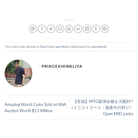
This entry was posted in
Fact Coins and Notes
. Bookmark the
permalink
.
PRINCEKHIWALIYA
【至福】MTG新弾全種を大開封!!
Amazing World Coins Sold at ANA
《イニストラード：真夜中の狩り》
Auction Worth $11 Million
Open MID packs