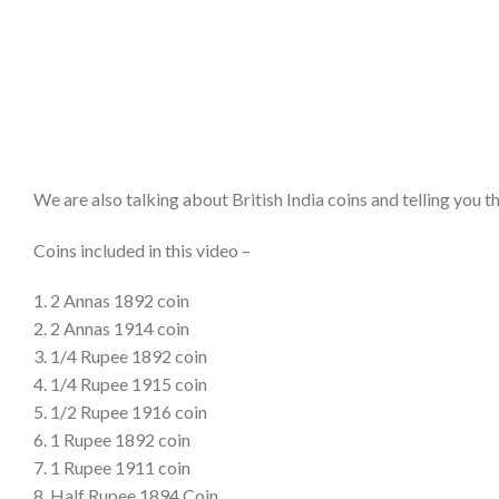
We are also talking about British India coins and telling you t
Coins included in this video –
1. 2 Annas 1892 coin
2. 2 Annas 1914 coin
3. 1/4 Rupee 1892 coin
4. 1/4 Rupee 1915 coin
5. 1/2 Rupee 1916 coin
6. 1 Rupee 1892 coin
7. 1 Rupee 1911 coin
8. Half Rupee 1894 Coin