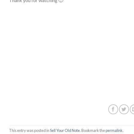
Thank you for watching 🙂
This entry was posted in
Sell Your Old Note
. Bookmark the
permalink
.