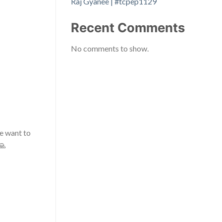
Raj Gyanee | #tcpep1129
Recent Comments
No comments to show.
e want to
🙏