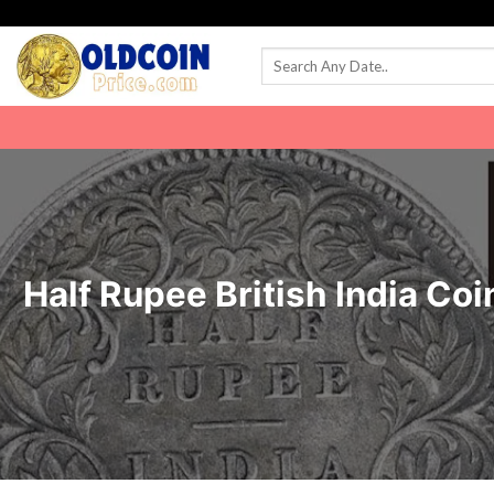
Skip
to
content
Half Rupee British India Co