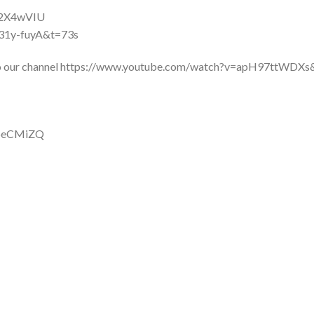
9j2X4wVIU
eP31y-fuyA&t=73s
 to our channel https://www.youtube.com/watch?v=apH97ttWDXs
1peCMiZQ