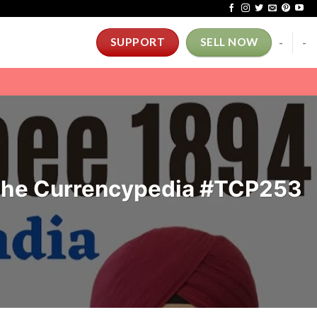
-
-
SUPPORT
SELL NOW
 | The Currencypedia #TCP253