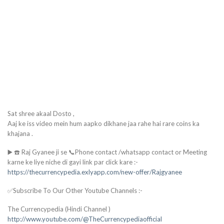
Sat shree akaal Dosto ,
Aaj ke iss video mein hum aapko dikhane jaa rahe hai rare coins ka
khajana .
▶️ ☎️ Raj Gyanee ji se 📞Phone contact /whatsapp contact or Meeting
karne ke liye niche di gayi link par click kare :-
https://thecurrencypedia.exlyapp.com/new-offer/Rajgyanee
✅Subscribe To Our Other Youtube Channels :-
The Currencypedia (Hindi Channel )
http://www.youtube.com/@TheCurrencypediaofficial