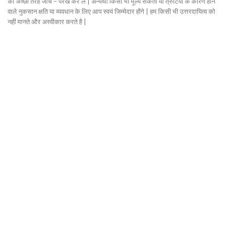
की अच्छी तरह जाँच – परख कर ले | अन्यथा किसी भी मूल्य संकेतों या त्रुटियों के कारण होने
वाले नुकसान क्षति या व्यवधान के लिए आप स्वयं जिम्मेदार होंगे | हम किसी भी उत्तरदायित्व को
नहीं मानते और अस्वीकार करते है |