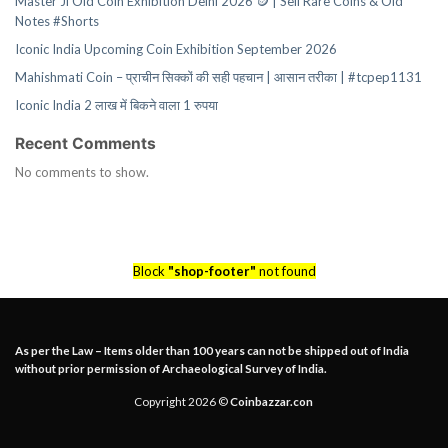
Master Ji Old Coin Exhibition Delhi 2026 🪙 | Sell Rare Coins & Old
Notes #Shorts
Iconic India Upcoming Coin Exhibition September 2026
Mahishmati Coin – प्राचीन सिक्कों की सही पहचान | आसान तरीका | #tcpep1131
Iconic India 2 लाख में बिकने वाला 1 रुपया
Recent Comments
No comments to show.
Block
"shop-footer"
not found
As per the Law – Items older than 100 years can not be shipped out of India
without prior permission of Archaeological Survey of India.
Copyright 2026 ©
Coinbazzar.con