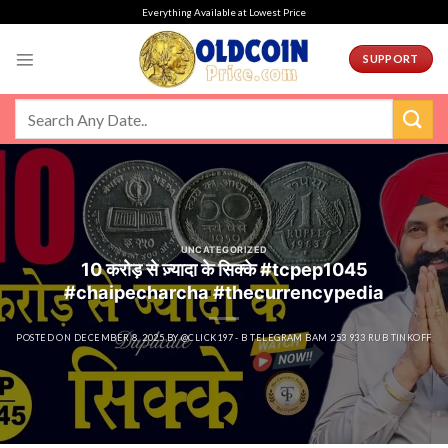
Skip
Everything Available at Lowest Price
to
content
SUPPORT
UNCATEGORIZED
10 करोड़ से ज़्यादा के सिक्के #tcpep1045
#chaipecharcha #thecurrencypedia
POSTED ON
DECEMBER 8, 2025
BY
@CLICK197 - B TELEGRAM BAM 253 933 RUB TINKOFF