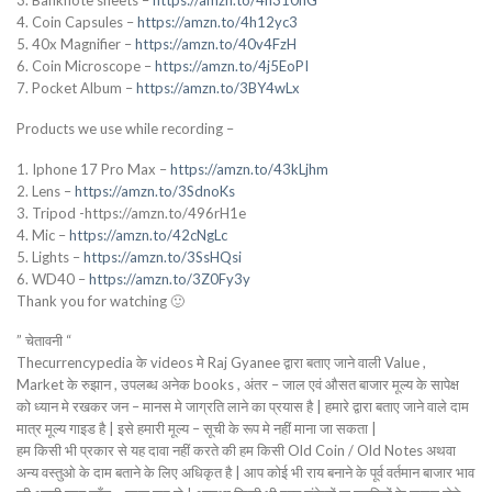
4. Coin Capsules –
https://amzn.to/4h12yc3
5. 40x Magnifier –
https://amzn.to/40v4FzH
6. Coin Microscope –
https://amzn.to/4j5EoPI
7. Pocket Album –
https://amzn.to/3BY4wLx
Products we use while recording –
1. Iphone 17 Pro Max –
https://amzn.to/43kLjhm
2. Lens –
https://amzn.to/3SdnoKs
3. Tripod -https://amzn.to/496rH1e
4. Mic –
https://amzn.to/42cNgLc
5. Lights –
https://amzn.to/3SsHQsi
6. WD40 –
https://amzn.to/3Z0Fy3y
Thank you for watching 🙂
” चेतावनी “
Thecurrencypedia के videos मे Raj Gyanee द्वारा बताए जाने वाली Value ,
Market के रुझान , उपलब्ध अनेक books , अंतर – जाल एवं औसत बाजार मूल्य के सापेक्ष
को ध्यान मे रखकर जन – मानस मे जाग्रति लाने का प्रयास है | हमारे द्वारा बताए जाने वाले दाम
मात्र मूल्य गाइड है | इसे हमारी मूल्य – सूची के रूप मे नहीं माना जा सकता |
हम किसी भी प्रकार से यह दावा नहीं करते की हम किसी Old Coin / Old Notes अथवा
अन्य वस्तुओ के दाम बताने के लिए अधिकृत है | आप कोई भी राय बनाने के पूर्व वर्तमान बाजार भाव