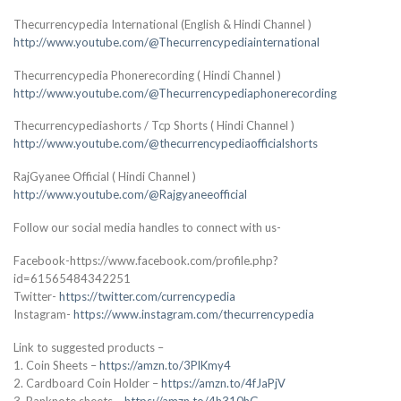
Thecurrencypedia International (English & Hindi Channel )
http://www.youtube.com/@Thecurrencypediainternational
Thecurrencypedia Phonerecording ( Hindi Channel )
http://www.youtube.com/@Thecurrencypediaphonerecording
Thecurrencypediashorts / Tcp Shorts ( Hindi Channel )
http://www.youtube.com/@thecurrencypediaofficialshorts
RajGyanee Official ( Hindi Channel )
http://www.youtube.com/@Rajgyaneeofficial
Follow our social media handles to connect with us-
Facebook-https://www.facebook.com/profile.php?
id=61565484342251
Twitter-
https://twitter.com/currencypedia
Instagram-
https://www.instagram.com/thecurrencypedia
Link to suggested products –
1. Coin Sheets –
https://amzn.to/3PlKmy4
2. Cardboard Coin Holder –
https://amzn.to/4fJaPjV
3. Banknote sheets –
https://amzn.to/4h310hG