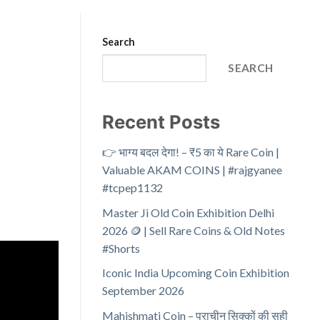
Search
SEARCH
Recent Posts
👉 भाग्य बदल देगा! – ₹5 का ये Rare Coin |
Valuable AKAM COINS | #rajgyanee
#tcpep1132
Master Ji Old Coin Exhibition Delhi
2026 🪙 | Sell Rare Coins & Old Notes
#Shorts
Iconic India Upcoming Coin Exhibition
September 2026
Mahishmati Coin – प्राचीन सिक्कों की सही