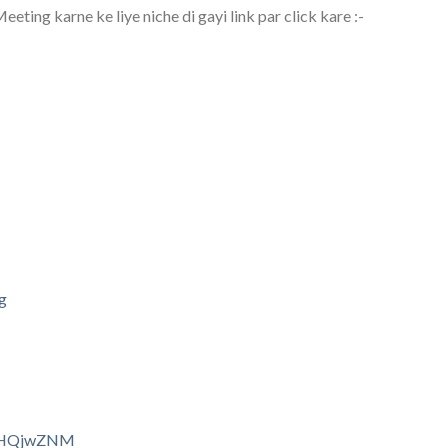
ting karne ke liye niche di gayi link par click kare :-
g
5WHQjwZNM