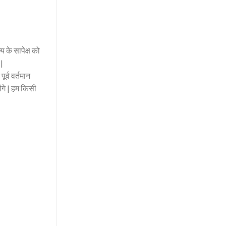
के सापेक्ष को
 |
र्व वर्तमान
ंगे | हम किसी