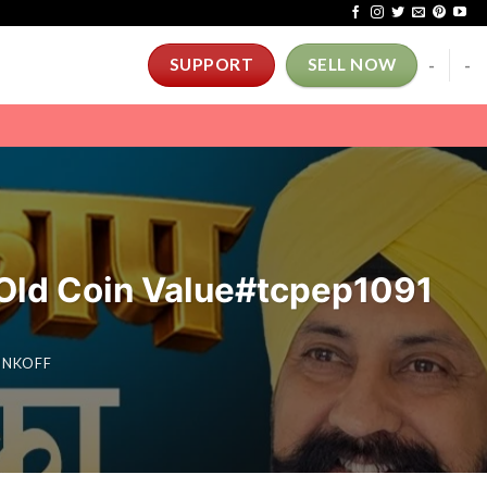
-
-
SUPPORT
SELL NOW
E | Old Coin Value#tcpep1091
TINKOFF