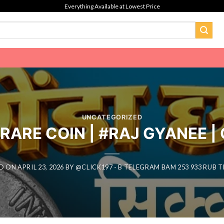
Everything Available at Lowest Price
UNCATEGORIZED
 ? | 🦏 RARE COIN | #RAJ GYANE
D ON
APRIL 23, 2026
BY
@CLICK197 - B TELEGRAM BAM 253 933 RUB 