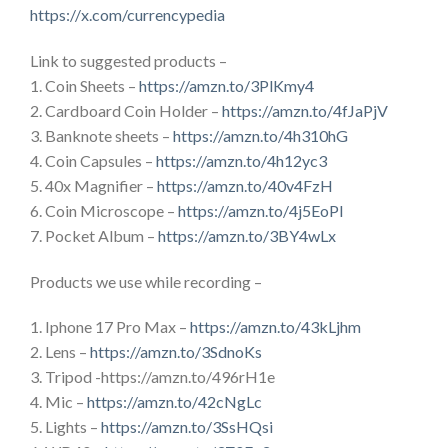
https://x.com/currencypedia
Link to suggested products –
1. Coin Sheets –
https://amzn.to/3PlKmy4
2. Cardboard Coin Holder –
https://amzn.to/4fJaPjV
3. Banknote sheets –
https://amzn.to/4h310hG
4. Coin Capsules –
https://amzn.to/4h12yc3
5. 40x Magnifier –
https://amzn.to/40v4FzH
6. Coin Microscope –
https://amzn.to/4j5EoPI
7. Pocket Album –
https://amzn.to/3BY4wLx
Products we use while recording –
1. Iphone 17 Pro Max –
https://amzn.to/43kLjhm
2. Lens –
https://amzn.to/3SdnoKs
3. Tripod -https://amzn.to/496rH1e
4. Mic –
https://amzn.to/42cNgLc
5. Lights –
https://amzn.to/3SsHQsi