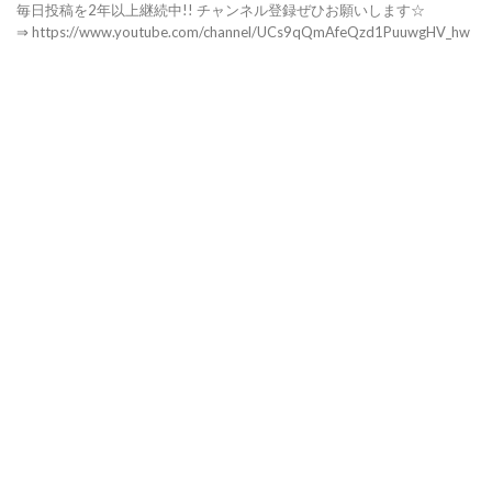
毎日投稿を2年以上継続中!! チャンネル登録ぜひお願いします☆
⇒ https://www.youtube.com/channel/UCs9qQmAfeQzd1PuuwgHV_hw