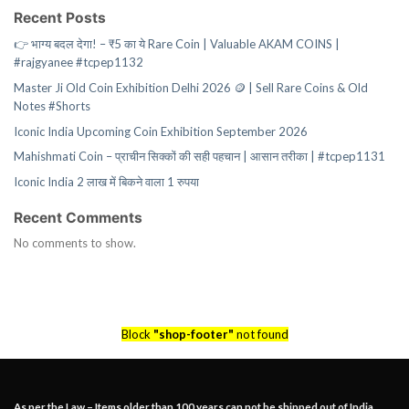
Recent Posts
👉 भाग्य बदल देगा! – ₹5 का ये Rare Coin | Valuable AKAM COINS |
#rajgyanee #tcpep1132
Master Ji Old Coin Exhibition Delhi 2026 🪙 | Sell Rare Coins & Old
Notes #Shorts
Iconic India Upcoming Coin Exhibition September 2026
Mahishmati Coin – प्राचीन सिक्कों की सही पहचान | आसान तरीका | #tcpep1131
Iconic India 2 लाख में बिकने वाला 1 रुपया
Recent Comments
No comments to show.
Block
"shop-footer"
not found
As per the Law – Items older than 100 years can not be shipped out of India