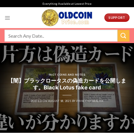
Skip
Everything Available at Lowest Price
to
content
SUPPORT
FACT COINS AND NOTES
【闇】ブラックロータスの偽造カードを公開しま
す。Black Lotus fake card
POSTED ON
AUGUST 18, 2021
BY
PRINCEKHIWALIYA