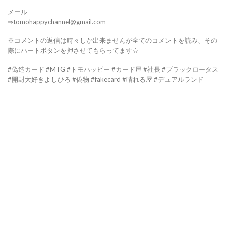
メール
⇒tomohappychannel@gmail.com
※コメントの返信は時々しか出来ませんが全てのコメントを読み、その
際にハートボタンを押させてもらってます☆
#偽造カード #MTG #トモハッピー #カード屋 #社長 #ブラックロータス
#開封大好きよしひろ #偽物 #fakecard #晴れる屋 #デュアルランド