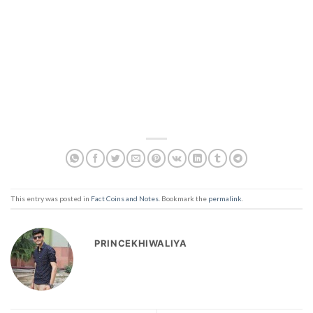
This entry was posted in
Fact Coins and Notes
. Bookmark the
permalink
.
PRINCEKHIWALIYA