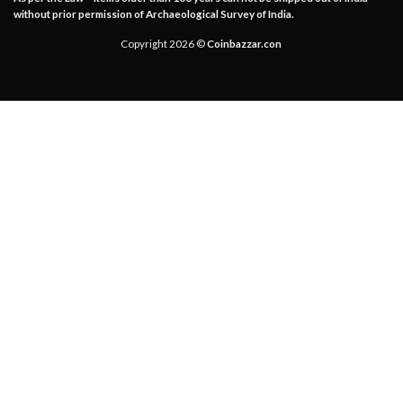
without prior permission of Archaeological Survey of India.
Copyright 2026 ©
Coinbazzar.con