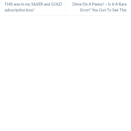
THIS was in my SILVER and GOLD
Dime On A Penny! – Is It A Rare
subscription box!
Error? You Got To See This