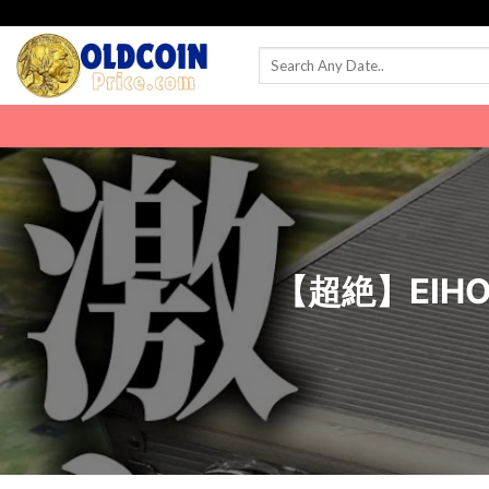
Skip
to
content
【超絶】EIHO 