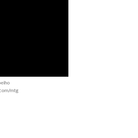
eiho
com/mtg