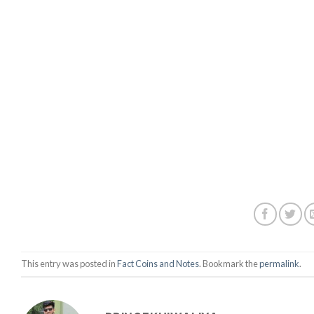
This entry was posted in
Fact Coins and Notes
. Bookmark the
permalink
.