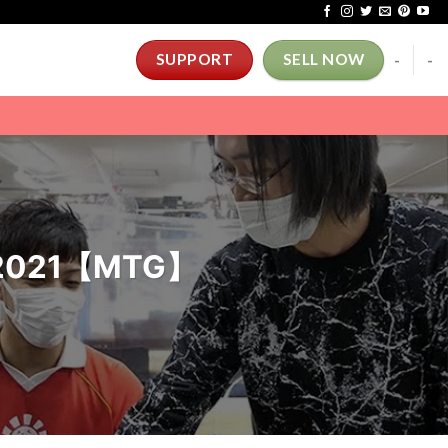
-
-
SUPPORT
SELL NOW
-2021【MTG】