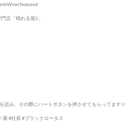
jImbWvw/featured
専門店「晴れる屋2」
を読み、その際にハートボタンを押させてもらってます☆
ード屋 #社長 #ブラックロータス