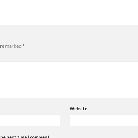
 are marked
*
Website
the next time I comment.