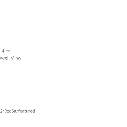
ます☆
uuwgHV_hw
2r9zoSg/featured