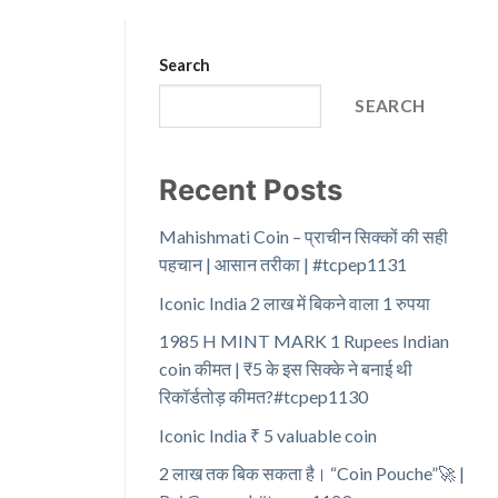
Search
SEARCH
Recent Posts
Mahishmati Coin – प्राचीन सिक्कों की सही
पहचान | आसान तरीका | #tcpep1131
Iconic India 2 लाख में बिकने वाला 1 रुपया
1985 H MINT MARK 1 Rupees Indian
coin कीमत | ₹5 के इस सिक्के ने बनाई थी
रिकॉर्डतोड़ कीमत?#tcpep1130
Iconic India ₹ 5 valuable coin
2 लाख तक बिक सकता है। “Coin Pouche”🚀 |