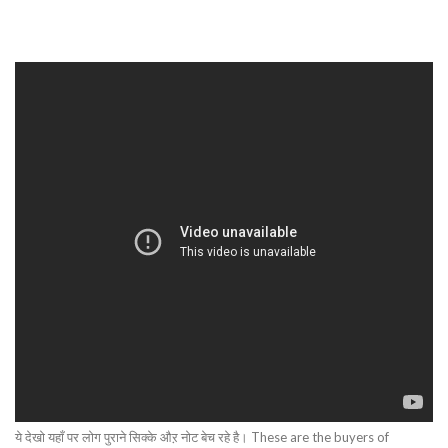
ये देखो यहाँ पर लोग पुराने सिक्के औऱ नोट बेच रहे है। These are the buyers of