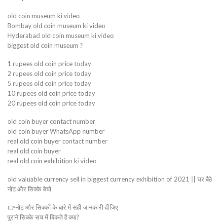
old coin museum ki video
Bombay old coin museum ki video
Hyderabad old coin museum ki video
biggest old coin museum ?
1 rupees old coin price today
2 rupees old coin price today
5 rupees old coin price today
10 rupees old coin price today
20 rupees old coin price today
old coin buyer contact number
old coin buyer WhatsApp number
real old coin buyer contact number
real old coin buyer
real old coin exhibition ki video
old valuable currency sell in biggest currency exhibition of 2021 || घर बैठे
नोट और सिक्के बेचो
👉नोट और सिक्कों के बारे में सही जानकारी दीजिए
पुराने सिक्के सच में बिकते हैं क्या?