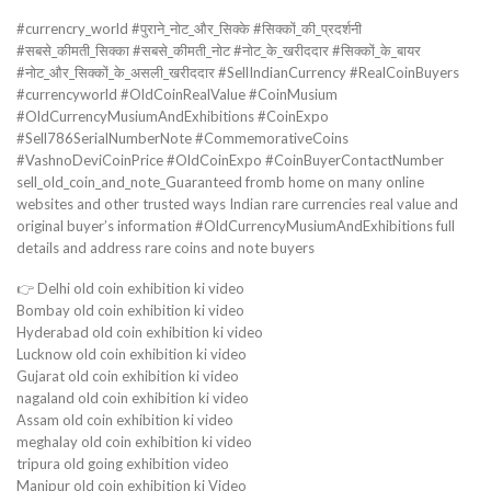
#currencry_world #पुराने_नोट_और_सिक्के #सिक्कों_की_प्रदर्शनी
#सबसे_कीमती_सिक्का #सबसे_कीमती_नोट #नोट_के_खरीददार #सिक्कों_के_बायर
#नोट_और_सिक्कों_के_असली_खरीददार #SellIndianCurrency #RealCoinBuyers
#currencyworld #OldCoinRealValue #CoinMusium
#OldCurrencyMusiumAndExhibitions #CoinExpo
#Sell786SerialNumberNote #CommemorativeCoins
#VashnoDeviCoinPrice #OldCoinExpo #CoinBuyerContactNumber
sell_old_coin_and_note_Guaranteed fromb home on many online
websites and other trusted ways Indian rare currencies real value and
original buyer’s information #OldCurrencyMusiumAndExhibitions full
details and address rare coins and note buyers
👉 Delhi old coin exhibition ki video
Bombay old coin exhibition ki video
Hyderabad old coin exhibition ki video
Lucknow old coin exhibition ki video
Gujarat old coin exhibition ki video
nagaland old coin exhibition ki video
Assam old coin exhibition ki video
meghalay old coin exhibition ki video
tripura old going exhibition video
Manipur old coin exhibition ki Video