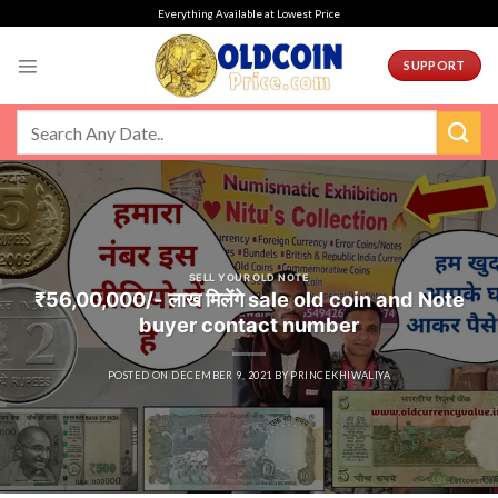
Skip
Everything Available at Lowest Price
to
content
SUPPORT
SELL YOUR OLD NOTE
₹56,00,000/- लाख मिलेंगे sale old coin and Note
buyer contact number
POSTED ON
DECEMBER 9, 2021
BY
PRINCEKHIWALIYA