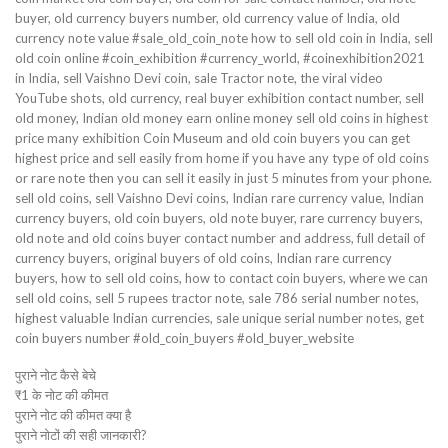
buyer, old currency buyers number, old currency value of India, old
currency note value #sale_old_coin_note how to sell old coin in India, sell
old coin online #coin_exhibition #currency_world, #coinexhibition2021
in India, sell Vaishno Devi coin, sale Tractor note, the viral video
YouTube shots, old currency, real buyer exhibition contact number, sell
old money, Indian old money earn online money sell old coins in highest
price many exhibition Coin Museum and old coin buyers you can get
highest price and sell easily from home if you have any type of old coins
or rare note then you can sell it easily in just 5 minutes from your phone.
sell old coins, sell Vaishno Devi coins, Indian rare currency value, Indian
currency buyers, old coin buyers, old note buyer, rare currency buyers,
old note and old coins buyer contact number and address, full detail of
currency buyers, original buyers of old coins, Indian rare currency
buyers, how to sell old coins, how to contact coin buyers, where we can
sell old coins, sell 5 rupees tractor note, sale 786 serial number notes,
highest valuable Indian currencies, sale unique serial number notes, get
coin buyers number #old_coin_buyers #old_buyer_website
पुराने नोट कैसे बेचे
₹1 के नोट की कीमत
पुराने नोट की कीमत क्या है
पुराने नोटों की सही जानकारी?