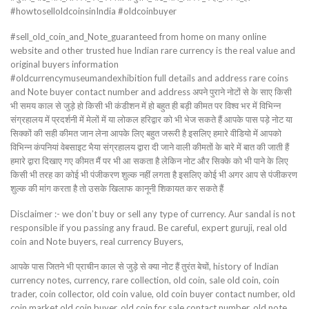
#howtoselloldcoinsinIndia #oldcoinbuyer
#sell_old_coin_and_Note_guaranteed from home on many online
website and other trusted hue Indian rare currency is the real value and
original buyers information
#oldcurrencymuseumandexhibition full details and address rare coins
and Note buyer contact number and address अपने पुराने नोटों से के साए किसी
भी समय काल से जुड़े हो किसी भी कंडीशन में हो बहुत ही बड़ी कीमत पर विश्व भर में विभिन्न
संग्रहालय में प्रदर्शनी में मेलों में या लोकल हरिद्वार को भी भेज सकते हैं आपके पास पड़े नोट या
सिक्कों की सही कीमत जान लेना आपके लिए बहुत जरूरी है इसलिए हमारे वीडियो में आपको
विभिन्न कंपनियां वेबसाइट भैया संग्रहालय द्वारा दी जाने वाली कीमतों के बारे में बात की जाती हैं
हमारे द्वारा दिखाए गए कीमत मैं पर भी आ सकता है लेकिन नोट और सिक्के को भी पाने के लिए
किसी भी तरह का कोई भी पंजीकरण शुल्क नहीं लगता है इसलिए कोई भी अगर आप से पंजीकरण
शुल्क की मांग करता है तो उसके खिलाफ कानूनी शिकायत कर सकते हैं
Disclaimer :- we don’t buy or sell any type of currency. Aur sandal is not
responsible if you passing any fraud. Be careful, expert guruji, real old
coin and Note buyers, real currency Buyers,
आपके पास जितने भी प्राचीन काल से जुड़े से क्या नोट हैं तुरंत बेचों, history of Indian
currency notes, currency, rare collection, old coin, sale old coin, coin
trader, coin collector, old coin value, old coin buyer contact number, old
coin market old coin buyer, old coin for sale contact number, old note