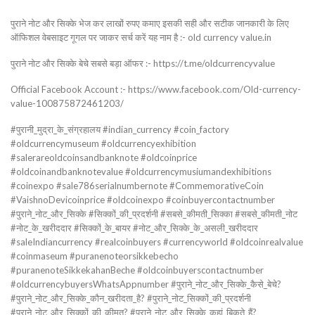
पुराने नोट और सिक्के भेज कर लाखों रुपए कमाए इसकी सही और सटीक जानकारी के लिए
ऑफिशल वेबसाइट गूगल पर जाकर सर्च करें यह नाम है :- old currency value.in
पुराने नोट और सिक्के बेचे सबसे बड़ा ऑफर :- https://t.me/oldcurrencyvalue
Official Facebook Account :- https://www.facebook.com/Old-currency-
value-100875872461203/
#पुरानी_मुद्रा_के_संग्रहालय #indian_currency #coin_factory
#oldcurrencymuseum #oldcurrencyexhibition
#salerareoldcoinsandbanknote #oldcoinprice
#oldcoinandbanknotevalue #oldcurrencymusiumandexhibitions
#coinexpo #sale786serialnumbernote #CommemorativeCoin
#VaishnoDevicoinprice #oldcoinexpo #coinbuyercontactnumber
#पुराने_नोट_और_सिक्के #सिक्कों_की_प्रदर्शनी #सबसे_कीमती_सिक्का #सबसे_कीमती_नोट
#नोट_के_खरीददार #सिक्कों_के_बायर #नोट_और_सिक्के_के_असली_खरीददार
#saleIndiancurrency #realcoinbuyers #currencyworld #oldcoinrealvalue
#coinmaseum #puranenoteorsikkebecho
#puranenoteSikkekahanBeche #oldcoinbuyerscontactnumber
#oldcurrencybuyersWhatsAppnumber #पुराने_नोट_और_सिक्के_कैसे_बेचे?
#पुराने_नोट_और_सिक्के_कौन_खरीदता_है? #पुराने_नोट_सिक्कों_की_प्रदर्शनी
#पुराने_नोट_और_सिक्कों_की_कीमत? #पुराने_नोट_और_सिक्के_कहां_बिकते_हैं?