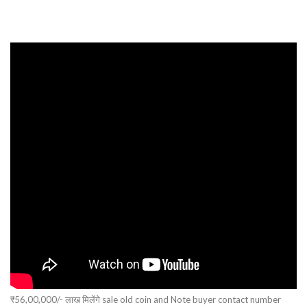
₹56,00,000/- लाख मिलेंगे sale old coin and Note buyer contact number