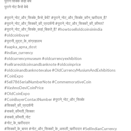
पुराने सिक्के कहाँ बेचे
पुराने नोट कैसे बेचे
#पुराने_नोट_और_सिक्के_कैसे_बेचें? #पुराने_नोट_और_सिक्के_कौन_खरीदता_है?
#पुराने_नोट_और_सिक्कों_की_प्रदर्शनी #पुराने_नोट_और_सिक्कों_की_कीमत?
#पुराने_नोट_और_सिक्के_कहां_बिकते_है? #howtoselloldcoinsinindia
#oldcoinbuyer
#पुरानी_मुद्रा_के_संग्रहालय
#aapka_apna_dost
#indian_currency
#oldcurrencymuseum #oldcurrencyexhibition
#sellrareoldcoinsandbanknote #oldcoinprice
#oldcoinandbanknotevalue #OldCurrencyMusiumAndExhibitions
#CoinExpo
#Sell786SerialNumberNote #CommemorativeCoin
#VashnoDeviCoinPrice
#OldCoinExpo
#CoinBuyerContactNumber #पुराने_नोट_और_सिक्के
#सिक्कों_की_प्रदर्शनी
#सबसे_कीमती_सिक्का
#सबसे_कीमती_नोट
#नोट_के_खरीददार
#सिक्कों_के_बायर #नोट_और_सिक्कों_के_असली_खरीददार #SellIndianCurrency