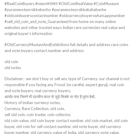
#RealCoinBuyers #newsफटाफट #OldCoinRealValue #CoinMuseum
#puranenoteorsikkebecho #puranenoteorsikkekahabeche
#oldcoinbuyerscontactnumber #oldcurrencybuyerswhatsappnumber
#sell_old_coin_and_note_Guaranteed from home on many online
websites and other trusted ways Indian rare currencies real value and
original buyer’s information
#OldCurrencyMusiumAndExhibitions full details and address rare coins
and note buyers contact number and address
old coin
old notes
Disclaimer:- we don’t buy or sell any type of Currency. our channel is not
responsible if you facing any Froud. be careful, expert guruji, real coin
and note buyers, real currency buyers,
आपके पास जितने भी प्राचीन काल से जुड़े सिक्के या नोट है तुरंत बेचो,
History of indian currency notes,
Currency, Rare Collection, old coin,
sell old coin, coin trader, coin collector,
old coin value, old coin buyer contact number, old coin market, old coin
buyer, old coin for sell contact number, old note buyer, old currency
buyer number, old currency value of India, old currency note value,