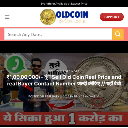
Skip
Everything Available at Lowest Price
to
content
SUPPORT
SELL YOUR OLD NOTE
₹1,00,00,000/- दूंगा Sell Old Coin Real Price and
real Bayer Contact Number जल्दी कीजिए // यहाँ बेचो
POSTED ON
FEBRUARY 6, 2022
BY
PRINCEKHIWALIYA