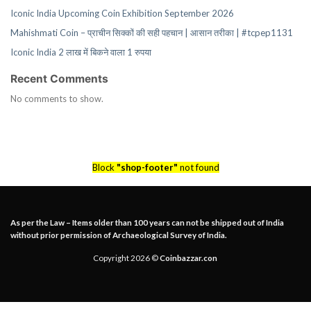
Iconic India Upcoming Coin Exhibition September 2026
Mahishmati Coin – प्राचीन सिक्कों की सही पहचान | आसान तरीका | #tcpep1131
Iconic India 2 लाख में बिकने वाला 1 रुपया
Recent Comments
No comments to show.
Block
"shop-footer"
not found
As per the Law – Items older than 100 years can not be shipped out of India
without prior permission of Archaeological Survey of India.
Copyright 2026 ©
Coinbazzar.con