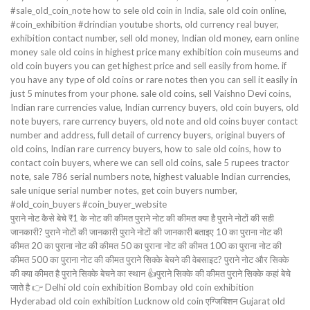
#sale_old_coin_note how to sele old coin in India, sale old coin online,
#coin_exhibition #drindian youtube shorts, old currency real buyer,
exhibition contact number, sell old money, Indian old money, earn online
money sale old coins in highest price many exhibition coin museums and
old coin buyers you can get highest price and sell easily from home. if
you have any type of old coins or rare notes then you can sell it easily in
just 5 minutes from your phone. sale old coins, sell Vaishno Devi coins,
Indian rare currencies value, Indian currency buyers, old coin buyers, old
note buyers, rare currency buyers, old note and old coins buyer contact
number and address, full detail of currency buyers, original buyers of
old coins, Indian rare currency buyers, how to sale old coins, how to
contact coin buyers, where we can sell old coins, sale 5 rupees tractor
note, sale 786 serial numbers note, highest valuable Indian currencies,
sale unique serial number notes, get coin buyers number,
#old_coin_buyers #coin_buyer_website
पुराने नोट कैसे बेचे ₹1 के नोट की कीमत पुराने नोट की कीमत क्या है पुराने नोटों की सही
जानकारी? पुराने नोटों की जानकारी पुराने नोटों की जानकारी बताइए 10 का पुराना नोट की
कीमत 20 का पुराना नोट की कीमत 50 का पुराना नोट की कीमत 100 का पुराना नोट की
कीमत 500 का पुराना नोट की कीमत पुराने सिक्के बेचने की वेबसाइट? पुराने नोट और सिक्के
की क्या कीमत है पुराने सिक्के बेचने का स्थान 👍पुराने सिक्के की कीमत पुराने सिक्के कहां बेचे
जाते है 👉 Delhi old coin exhibition Bombay old coin exhibition
Hyderabad old coin exhibition Lucknow old coin एग्जिबिशन Gujarat old