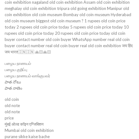
coin exhibition nagaland old coin exhibition Assam old coin exhibition
meghalay old coin exhibition tripura old going exhibition Manipur old
coin exhibition old coin museum Bombay old coin museum Hyderabad
old coin museum biggest old coin museum ? 1 rupees old coin price
today 2 rupees old coin price today 5 rupees old coin price today 10
rupees old coin price today 20 rupees old coin price today old coin
buyer contact number old coin buyer WhatsApp number real old coin
buyer contact number real old coin buyer real old coin exhibition जय हिंद
जय भारत🇮🇳🇮🇳 🙏🏻🙏🏻
பழைய நாணயம்
பழைய குறிப்பு
பழைய நாணயம் வாங்குபவர்
పాత నోటు
పాత నాణెం
old coin
old note
old note
price
मुंबई ओल्ड कॉइन एग्जिबिशन
Mumbai old coin exhibition
purane sikke kaise bache