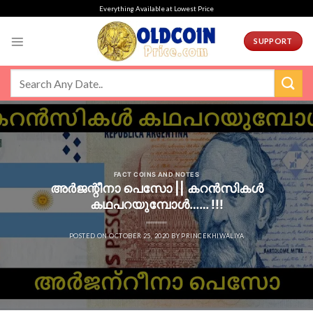
Skip
Everything Available at Lowest Price
to
content
SUPPORT
FACT COINS AND NOTES
അർജന്റീനാ പെസോ || കറൻസികൾ
കഥപറയുമ്പോൾ…… !!!
POSTED ON
OCTOBER 25, 2020
BY
PRINCEKHIWALIYA