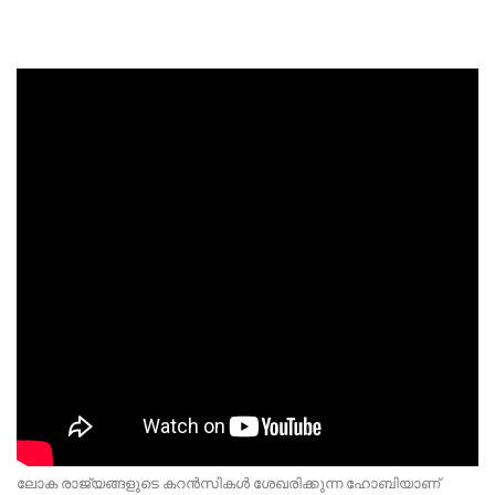
ലോക രാജ്യങ്ങളുടെ കറൻസികൾ ശേഖരിക്കുന്ന ഹോബിയാണ്