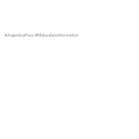
#ArgentinaPeso #MalayalamInformation