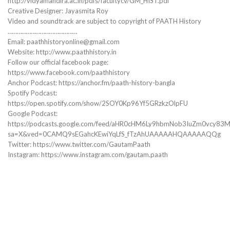
http://vidyamandira.ac.in/pdfs/facultycv/GM_HIST.pdf
Creative Designer: Jayasmita Roy
Video and soundtrack are subject to copyright of PAATH History
………………………………………
Email: paathhistoryonline@gmail.com
Website: http://www.paathhistory.in
Follow our official facebook page:
https://www.facebook.com/paathhistory
Anchor Podcast: https://anchor.fm/paath-history-bangla
Spotify Podcast:
https://open.spotify.com/show/2SOY0Kp96Yf5GRzkzOlpFU
Google Podcast:
https://podcasts.google.com/feed/aHR0cHM6Ly9hbmNob3IuZm0vcy
sa=X&ved=0CAMQ9sEGahcKEwiYqLfS_fTzAhUAAAAAHQAAAAAQQg
Twitter: https://www.twitter.com/GautamPaath
Instagram: https://www.instagram.com/gautam.paath