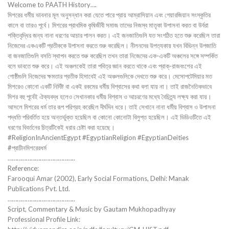
Welcome to PAATH History….
মিশরের ধর্মীয় ভাবনার মূল অনুসন্ধান করা যেতে পারে প্রায় আম্রাসিয়ান এবং গেয়ারজিয়ান সংস্কৃতির
কালে বা তারও পূর্বে। মিশরের প্রাথমিক কৃষিজীবী সমাজ তাদের নিজস্ব মাতৃকা উপাসনা করত বা উর্বরা
শক্তিবৃদ্ধির জন্য নানা ধরণের আচার পালন করত। এই জনজাতিগুলি যত সংগঠিত হতে শুরু করেছিল তারা
নিজেদের একএকটি প্রতীককে উপাসনা করতে শুরু করেছিল। নীলনদের উপত্যকায় যখন বিভিন্ন উপজাতি
বা জনজাতিগুলি বসতি স্থাপন করতে শুরু করেছিল তখন তারা নিজেদের এক-একটি অঞ্চলের সঙ্গে সম্পর্কিত
বলে ভাবতে শুরু করে। এই অঞ্চলকেই তারা পবিত্র জ্ঞান করতে থাকে এবং প্রাক্-রাজবংশের এই
গোষ্ঠীগুলি নিজেদের ক্ষমতার প্রতীক হিসাবেই এই অঞ্চলগুলিকে দেখতে শুরু করে। মেসোপটেমিয়ার মত
মিশরেও কোনো একটি নির্দিষ্ট বা একই রকমের ধর্মীয় বিশ্বাসের কথা বলা যায় না। তাই রাজনৈতিকভাবে
মিশর বহু পূর্বেই ঐক্যবদ্ধ হলেও সেখানকার ধর্মীয় বিশ্বাস ও আচরণের মধ্যে বৈচিত্র্য লক্ষ্য করা যায়।
আসলে মিশরের ধর্ম তার রূপ পরিগ্রহ করেছিল দীর্ঘদিন ধরে। তাই সেখানে নানা ধর্মীয় বিশ্বাস ও উপাসনা
পদ্ধতি পরিবর্তিত হয়ে অন্তর্ভুক্ত হয়েছিল বা কোনো কোনোটা বিলুপ্ত হয়েছিল। এই ভিডিওটিতে এই
ধরণের বিবর্তনের চিত্রটিকেই ধরার চেষ্টা করা হয়েছে।
#ReligionInAncientEgypt #EgyptianReligion #EgyptianDeities
#প্রাচীনমিশরেরধর্ম
……………………………………..
Reference:
Farooqui Amar (2002), Early Social Formations, Delhi: Manak
Publications Pvt. Ltd.
……………………………………..
Script, Commentary & Music by Gautam Mukhopadhyay
Professional Profile Link: