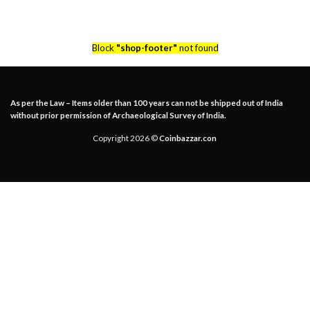
Block
"shop-footer"
not found
As per the Law – Items older than 100 years can not be shipped out of India
without prior permission of Archaeological Survey of India.
Copyright 2026 ©
Coinbazzar.con