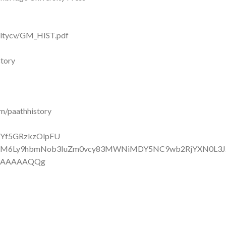
acultycv/GM_HIST.pdf
story
om/paathhistory
p96Yf5GRzkzOlpFU
/aHR0cHM6Ly9hbmNob3IuZm0vcy83MWNiMDY5NC9wb2RjYXN0L3J
HQAAAAAQQg