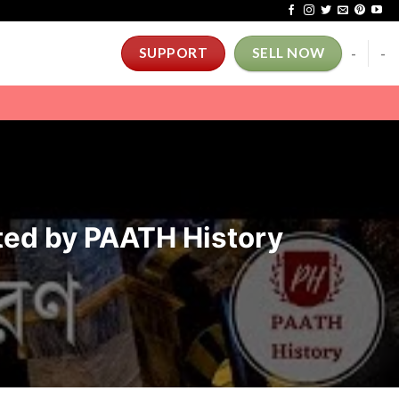
-
-
SUPPORT
SELL NOW
eated by PAATH History