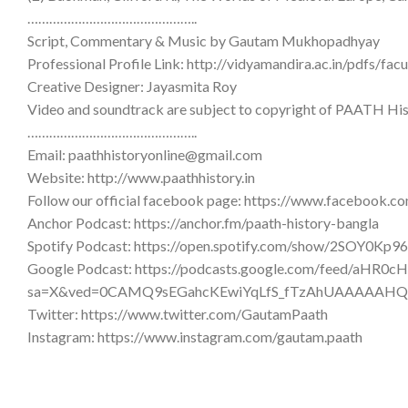
………………………………………..
Script, Commentary & Music by Gautam Mukhopadhyay
Professional Profile Link: http://vidyamandira.ac.in/pdfs/f
Creative Designer: Jayasmita Roy
Video and soundtrack are subject to copyright of PAATH Hi
………………………………………..
Email: paathhistoryonline@gmail.com
Website: http://www.paathhistory.in
Follow our official facebook page: https://www.facebook.c
Anchor Podcast: https://anchor.fm/paath-history-bangla
Spotify Podcast: https://open.spotify.com/show/2SOY0K
Google Podcast: https://podcasts.google.com/feed
sa=X&ved=0CAMQ9sEGahcKEwiYqLfS_fTzAhUAAAAA
Twitter: https://www.twitter.com/GautamPaath
Instagram: https://www.instagram.com/gautam.paath