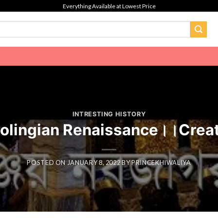
Everything Available at Lowest Price
INTRESTING HISTORY
।।Carolingian Renaissance।।Cr
POSTED ON
JANUARY 8, 2022
BY
PRINCEKHIWALIYA