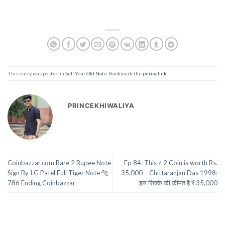
This entry was posted in
Sell Your Old Note
. Bookmark the
permalink
.
PRINCEKHIWALIYA
Coinbazzar.com Rare 2 Rupee Note
Ep 84: This ₹ 2 Coin is worth Rs.
Sign By I.G Patel Full Tiger Note 🐅
35,000 – Chittaranjan Das 1998:
786 Ending Coinbazzar
इस सिक्के की क़ीमत है ₹ 35,000