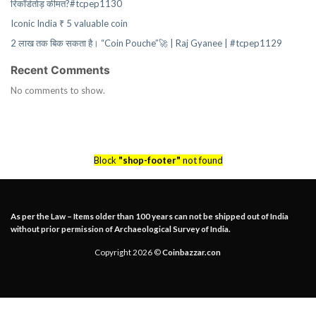
रिकॉर्डतोड़ कीमत?#tcpep1130
Iconic India ₹ 5 valuable coin
2 लाख तक बिक सकता है। “Coin Pouche”🚀 | Raj Gyanee | #tcpep1129
Recent Comments
No comments to show.
Block
"shop-footer"
not found
As per the Law – Items older than 100 years can not be shipped out of India
without prior permission of Archaeological Survey of India.
Copyright 2026 ©
Coinbazzar.con