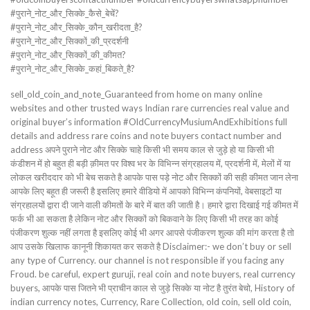
#पुराने_नोट_और_सिक्के_कैसे_बेचें?
#पुराने_नोट_और_सिक्के_कौन_खरीदता_है?
#पुराने_नोट_और_सिक्कों_की_प्रदर्शनी
#पुराने_नोट_और_सिक्कों_की_कीमत?
#पुराने_नोट_और_सिक्के_कहां_बिकते_है?
sell_old_coin_and_note_Guaranteed from home on many online
websites and other trusted ways Indian rare currencies real value and
original buyer’s information #OldCurrencyMusiumAndExhibitions full
details and address rare coins and note buyers contact number and
address अपने पुराने नोट और सिक्के चाहे किसी भी समय काल से जुड़े हो या किसी भी
कंडीशन में हो बहुत ही बड़ी क़ीमत पर विश्व भर के विभिन्न संग्रहालय में, प्रदर्शनी में, मेलों में या
लोकल खरीददार को भी बेच सकते है आपके पास पड़े नोट और सिक्कों की सही कीमत जान लेना
आपके लिए बहूत ही जरूरी है इसलिए हमारे वीडियो में आपको विभिन्न कंपनियों, वेबसाइटों या
संग्रहालयों द्वारा दी जाने वाली कीमतों के बारे में बात की जाती है। हमारे द्वारा दिखाई गई कीमत में
फर्क भी आ सकता है लेकिन नोट और सिक्कों को बिकवाने के लिए किसी भी तरह का कोई
पंजीकरण शुल्क नहीं लगता है इसलिए कोई भी अगर आपसे पंजीकरण शुल्क की मांग करता है तो
आप उसके खिलाफ कानूनी शिकायत कर सकते है Disclaimer:- we don’t buy or sell
any type of Currency. our channel is not responsible if you facing any
Froud. be careful, expert guruji, real coin and note buyers, real currency
buyers, आपके पास जितने भी प्राचीन काल से जुड़े सिक्के या नोट है तुरंत बेचो, History of
indian currency notes, Currency, Rare Collection, old coin, sell old coin,