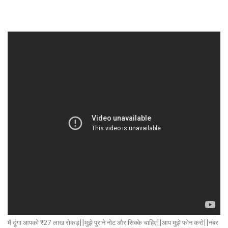
मैं दूंगा आपको ₹27 लाख रोकड़||मुझे पुराने नोट और सिक्के चाहिए||आप मुझे फोन करो||नंबर