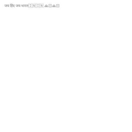
जय हिंद जय भारत🇮🇳🇮🇳 🙏🏻🙏🏻