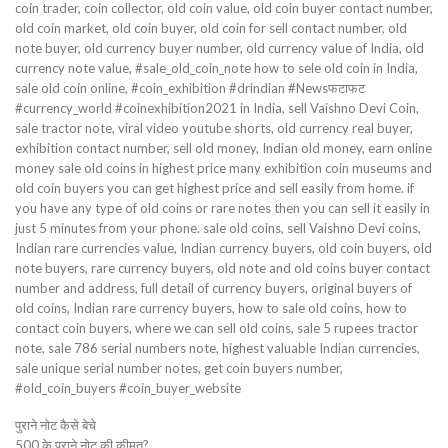
coin trader, coin collector, old coin value, old coin buyer contact number,
old coin market, old coin buyer, old coin for sell contact number, old
note buyer, old currency buyer number, old currency value of India, old
currency note value, #sale_old_coin_note how to sele old coin in India,
sale old coin online, #coin_exhibition #drindian #Newsफटाफट
#currency_world #coinexhibition2021 in India, sell Vaishno Devi Coin,
sale tractor note, viral video youtube shorts, old currency real buyer,
exhibition contact number, sell old money, Indian old money, earn online
money sale old coins in highest price many exhibition coin museums and
old coin buyers you can get highest price and sell easily from home. if
you have any type of old coins or rare notes then you can sell it easily in
just 5 minutes from your phone. sale old coins, sell Vaishno Devi coins,
Indian rare currencies value, Indian currency buyers, old coin buyers, old
note buyers, rare currency buyers, old note and old coins buyer contact
number and address, full detail of currency buyers, original buyers of
old coins, Indian rare currency buyers, how to sale old coins, how to
contact coin buyers, where we can sell old coins, sale 5 rupees tractor
note, sale 786 serial numbers note, highest valuable Indian currencies,
sale unique serial number notes, get coin buyers number,
#old_coin_buyers #coin_buyer_website
पुराने नोट कैसे बेचे
500 के पुराने नोट की कीमत?