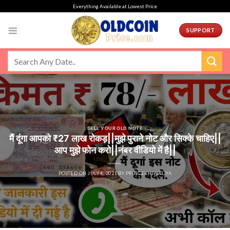
Skip
Everything Available at Lowest Price
to
content
SUPPORT
SELL YOUR OLD NOTE
मैं दूंगा आपको ₹27 लाख रोकड़||मुझे पुराने नोट और सिक्के चाहिए||
आप मुझे फोन करो||नंबर वीडियो में है||
POSTED ON
JULY 4, 2021
BY
PRINCEKHIWALIYA