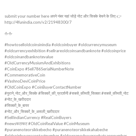
submit your number here अपने नंबर यहां जोड़े नोट और सिक्के बेचने के लिए 👉
http://4funindia.com/v2/21948300/7
🖕🖕
#howtoselloldcoinsinindia #oldcoinbuyer #oldcurrencymuseum
#oldcurrencyexhibition #sellrareoldcoinsandbanknote #oldcoinprice
#oldcoinandbanknotevalue
#OldCurrencyMusiumAndExhibitions
#CoinExpo #Sell786SerialNumberNote
#CommemorativeCoin
#VashnoDeviCoinPrice
#OldCoinExpo #CoinBuyerContactNumber
#पुराने_नोट_और_सिक्के #सिक्कों_की_प्रदर्शनी #सबसे_कीमती_सिक्का #सबसे_कीमती_नोट
#नोट_के_खरीददार
#सिक्कों_के_बायर
#नोट_और_सिक्कों_के_असली_खरीददार
#SellIndianCurrency #RealCoinBuyers
#newsफटाफट #OldCoinRealValue #CoinMuseum
#puranenoteorsikkebecho #puranenoteorsikkekahabeche
#oldcoinbuyerscontactnumber #oldcurrencybuyerswhatsappnumber