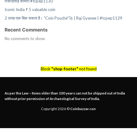
रिकॉर्डतोड़ कीमत?#tcpep1130
Iconic India ₹ 5 valuable coin
2 लाख तक बिक सकता है। “Coin Pouche”🚀 | Raj Gyanee | #tcpep1129
Recent Comments
No comments to show.
Block
"shop-footer"
not found
As per the Law – Items older than 100 years can not be shipped out of India
without prior permission of Archaeological Survey of India.
Copyright 2026 ©
Coinbazzar.con