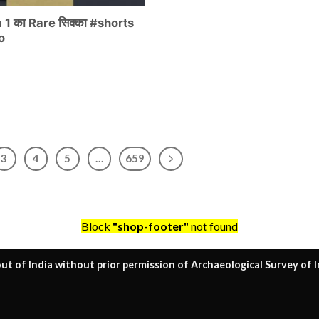
 1 का Rare सिक्का #shorts
o
3
4
5
…
659
Block
"shop-footer"
not found
ut of India without prior permission of Archaeological Survey of I