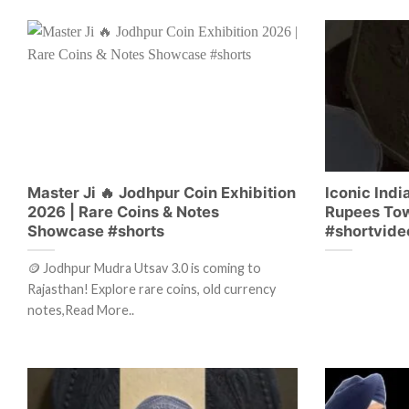
Master Ji 🔥 Jodhpur Coin Exhibition
Iconic Indi
2026 | Rare Coins & Notes
Rupees To
Showcase #shorts
#shortvide
🪙 Jodhpur Mudra Utsav 3.0 is coming to
Rajasthan! Explore rare coins, old currency
notes,Read More..