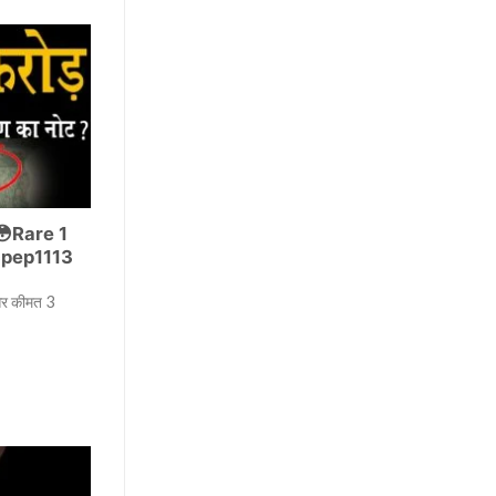
😳Rare 1
cpep1113
र कीमत 3