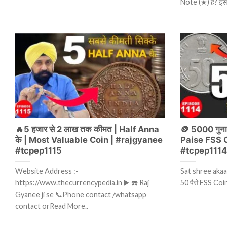
Note (★) है? इ
🔥5 हजार से 2 लाख तक कीमत | Half Anna
🪙 5000 गुना
के | Most Valuable Coin | #rajgyanee
Paise FSS 
#tcpep1115
#tcpep1114
Website Address :-
Sat shree akaal
https://www.thecurrencypedia.in ▶️ ☎️ Raj
50 पैसे FSS Co
Gyanee ji se 📞Phone contact /whatsapp
contact orRead More..