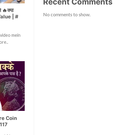
Recent Comments
 🔥क्या
No comments to show.
Value | #
 video mein
ore..
Rare Coin
117