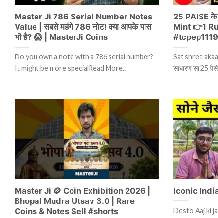
Master Ji 786 Serial Number Notes
25 PAISE के 
Value | सबसे महंगे 786 नोट! क्या आपके पास
Mint 👉1 R
भी है? 😱 | MasterJi Coins
#tcpep1119
Do you own a note with a 786 serial number?
Sat shree akaal 
It might be more specialRead More..
साधारण सा 25 पै
Master Ji 🪙 Coin Exhibition 2026 |
Iconic India स
Bhopal Mudra Utsav 3.0 | Rare
Coins & Notes Sell #shorts
Dosto Aaj ki j