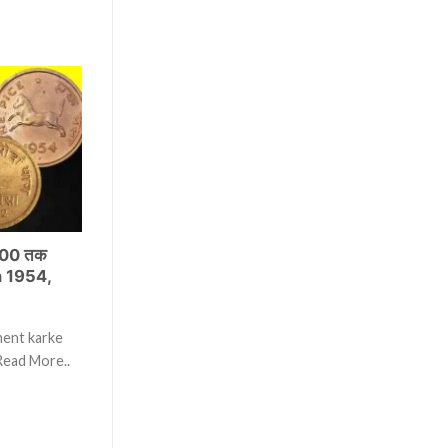
,000 तक
n 1954,
mment karke
Read More..