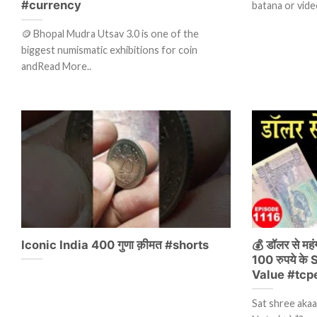
#currency
batana or vide
🪙 Bhopal Mudra Utsav 3.0 is one of the
biggest numismatic exhibitions for coin
andRead More..
Iconic India 400 गुणा क़ीमत #shorts
💰 डॉलर से महं
100 रुपये के
Value #tcp
Sat shree akaal